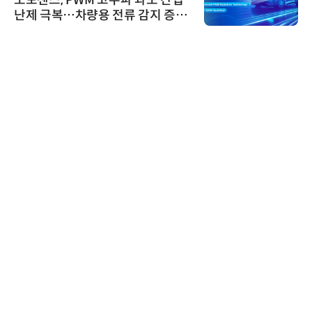
노보센스, PWM 고주파 과도 간섭
난제 극복…차량용 전류 감지 증폭
기