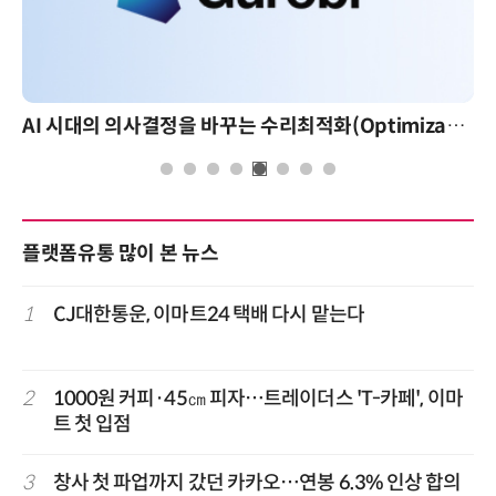
AI 시대의 의사결정을 바꾸는 수리최적화(Optimization): 실제 산업 적용 사례와 활용 전략
플랫폼유통 많이 본 뉴스
1
CJ대한통운, 이마트24 택배 다시 맡는다
2
1000원 커피·45㎝ 피자…트레이더스 'T-카페', 이마
트 첫 입점
3
창사 첫 파업까지 갔던 카카오…연봉 6.3% 인상 합의