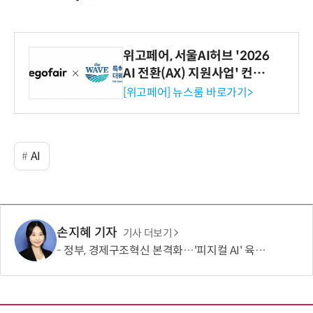
위고페어, 서울AI허브 '2026
AI 전환(AX) 지원사업' 컨소
시엄 선정
[위고페어] 뉴스룸 바로가기>
AI
손지혜 기자
기사 더보기
정부, 경제구조혁신 본격화…'피지컬 AI' 육성·국가자산 관리체계 개편