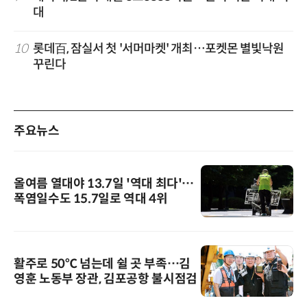
대
10
롯데百, 잠실서 첫 '서머마켓' 개최…포켓몬 별빛낙원
꾸린다
주요뉴스
올여름 열대야 13.7일 '역대 최다'…
폭염일수도 15.7일로 역대 4위
활주로 50℃ 넘는데 쉴 곳 부족…김
영훈 노동부 장관, 김포공항 불시점검