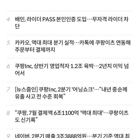
4
배민, 라이더 PASS 본인인증 도입…무자격 라이더 차
단
5
카카오, 역대 최대 분기 실적…카톡에 쿠팡이츠 연동해
주문부터 결제까지
6
쿠팡Inc, 상반기 영업적자 1.2조 육박…2년치 이익 넘
어서
7
[뉴스줌인] 쿠팡Inc, 2분기 '어닝쇼크'…“내년 중순께
유출 사고 전 수준 회복”
8
“쿠팡, 7월 결제액 6조1100억 '역대 최대'…쿠팡이츠
도 신기록”
9
네이버, 2분기 매출 3조3888억원…분기 기준 역대 최