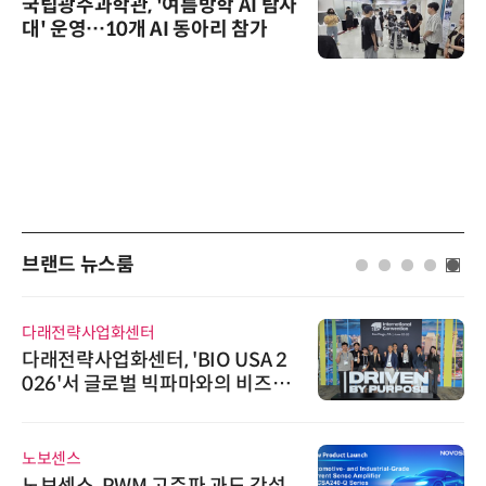
국립광주과학관, '여름방학 AI 탐사
대' 운영…10개 AI 동아리 참가
브랜드 뉴스룸
다래전략사업화센터
다래전략사업화센터, 'BIO USA 2
026'서 글로벌 빅파마와의 비즈니
스 미팅 지원…K-바이오 해외 진출
교두보 확보
노보센스