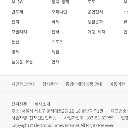
AI·SW
정치·정책
포토
A
반도체
오피니언
공연전시
H
전자
국제
생활문화
뷰
모빌리티
전국
여행·레저
인
통신
스포츠
경제
특집
플랫폼·유통
연재
지면광고안내
행사문의
통합마케팅 상품 안내
이용약관
전자신문
회사소개
주소 : 서울시 서초구 양재대로2길 22-16 호반파크1관
대표번호 : 
사업자명 : 전자신문인터넷
사업자번호 : 107-81-80959
발행
Copyright © Electronic Times Internet. All Rights Reserved.