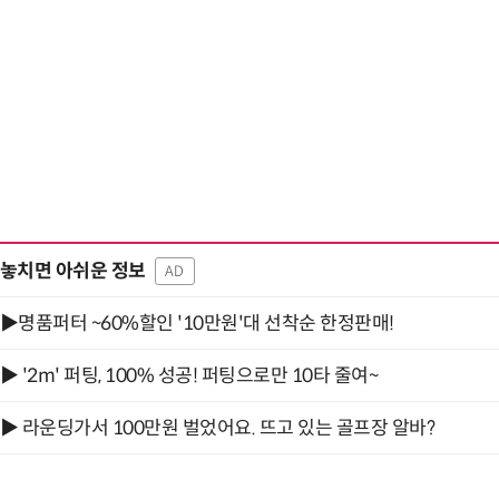
헬기 착륙 방해한 염소 떼…양치기 개가 길 터줬다
놓치면 아쉬운 정보
AD
▶명품퍼터 ~60%할인 '10만원'대 선착순 한정판매!
▶ '2m' 퍼팅, 100% 성공! 퍼팅으로만 10타 줄여~
▶ 라운딩가서 100만원 벌었어요. 뜨고 있는 골프장 알바?