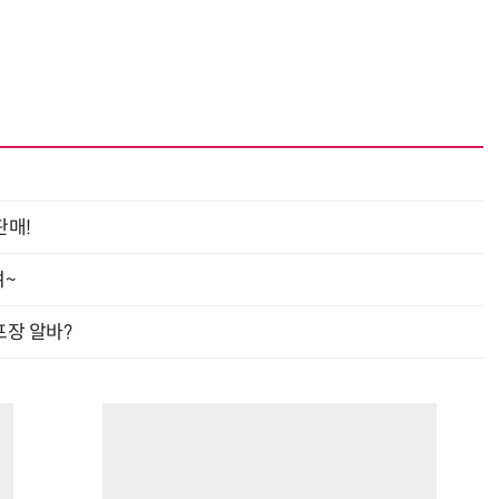
판매!
여~
프장 알바?