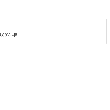
“계속 쫓아왔다”…도망치던 우크라 민간인 공격한 러 자폭 드론
진정한 우정?…친구 구하려다 둘 다 의자 틈에 목이 낀
.88% 내려