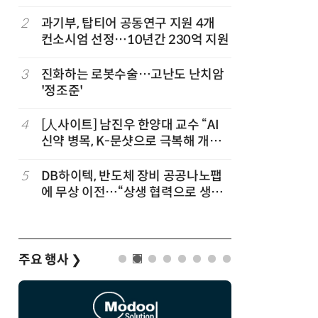
칩' 구현
정
2
과기부, 탑티어 공동연구 지원 4개
7
“망막 찍
컨소시엄 선정…10년간 230억 지원
부, 첨단 
3
진화하는 로봇수술…고난도 난치암
8
[K-과학
'정조준'
·바이오 
“내년 2
4
[人사이트] 남진우 한양대 교수 “AI
9
[르포]아
신약 병목, K-문샷으로 극복해 개발
경 다루며
속도 10배 향상”
제공 '주
5
DB하이텍, 반도체 장비 공공나노팹
10
다누리, 
에 무상 이전…“상생 협력으로 생태
후 포착
계 고도화”
주요 행사
❯