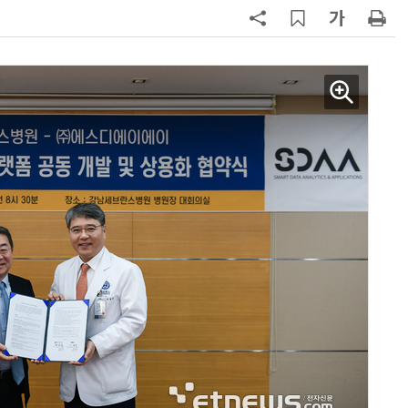
칩' 구현
7
“망막 찍자 심혈관 고위험 판정”…
부, 첨단 의료 AI 임상 확산 지원
8
[K-과학인재 고등학생 캠프] 반도체
·바이오 실험에 더위도 잊었다…
“내년 2기로 이어집니다”
9
[르포]아이들이 직접 첨단 전자현미
경 다루며 과학원리 체득...과학체험
제공 '주니어닥터' 현장
10
다누리, 스페이스X 팰컨9 달 충돌 전
후 포착