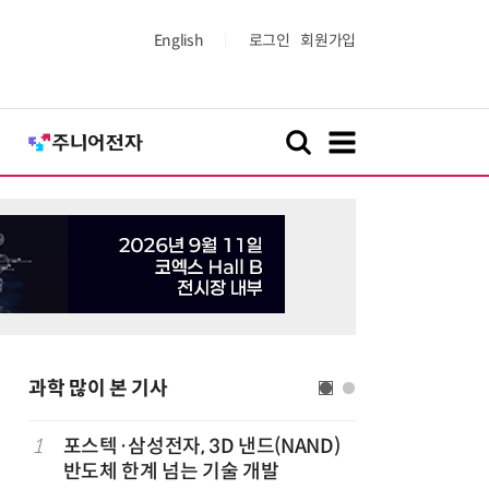
English
로그인
회원가입
과학 많이 본 기사
1
포스텍·삼성전자, 3D 낸드(NAND)
6
KIST,
반도체 한계 넘는 기술 개발
빛 신호 한