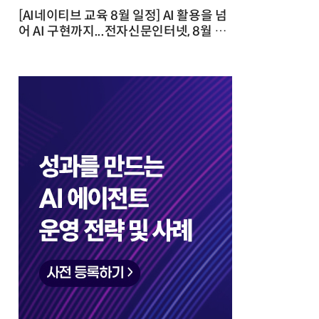
[AI네이티브 교육 8월 일정] AI 활용을 넘
어 AI 구현까지...전자신문인터넷, 8월 실
전 교육·워크숍 개최 발행일 : 2026-07-
23 10:46