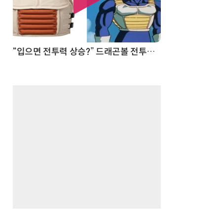
 순간
“입으면 전투력 상승?” 드래곤볼 전투복 닮은 중량조끼