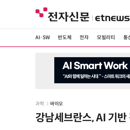
AI·SW
반도체
전자
모빌리티
통
과학
바이오
강남세브란스, AI 기반