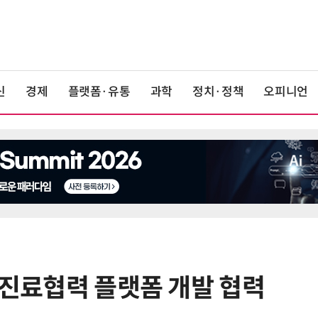
신
경제
플랫폼·유통
과학
정치·정책
오피니언
 진료협력 플랫폼 개발 협력
6
KIST, 기존 반도체 공정으로 전기·
빛 신호 한 번에 읽는 '광반도체 BCI