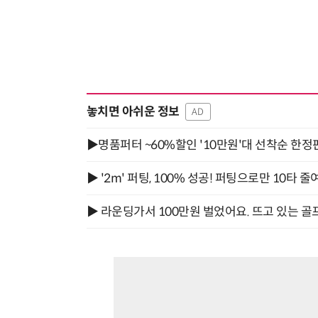
놓치면 아쉬운 정보
AD
▶명품퍼터 ~60%할인 '10만원'대 선착순 한정
▶ '2m' 퍼팅, 100% 성공! 퍼팅으로만 10타 줄
▶ 라운딩가서 100만원 벌었어요. 뜨고 있는 골