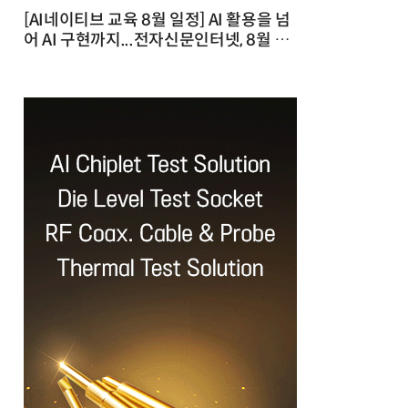
[AI네이티브 교육 8월 일정] AI 활용을 넘
어 AI 구현까지...전자신문인터넷, 8월 실
전 교육·워크숍 개최 발행일 : 2026-07-
23 10:46