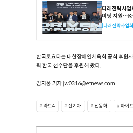
다래전략사업화센
미팅 지원…K
[다래전략사업화
한국토요타는 대한장애인체육회 공식 후원사로
픽 한국 선수단을 후원해 왔다.
김지웅 기자 jw0316@etnews.com
라브4
전기차
전동화
하이