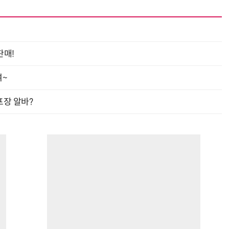
“계속 쫓아왔다”…도망치던 우크라 민간인 공격한 러 자폭 드론
진정한 우정?…친구 구하려다 둘 다 의자 틈에 목이 낀
판매!
여~
프장 알바?