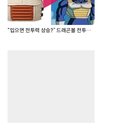
 순간
“입으면 전투력 상승?” 드래곤볼 전투복 닮은 중량조끼