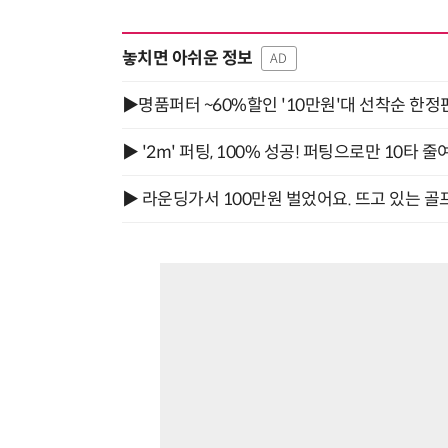
놓치면 아쉬운 정보
AD
▶명품퍼터 ~60%할인 '10만원'대 선착순 한정
▶ '2m' 퍼팅, 100% 성공! 퍼팅으로만 10타 줄
▶ 라운딩가서 100만원 벌었어요. 뜨고 있는 골