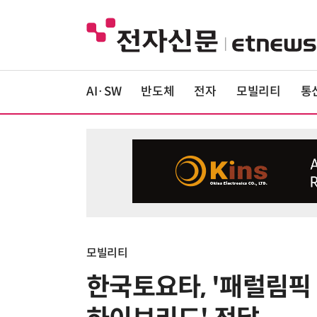
AI·SW
반도체
전자
모빌리티
통
모빌리티
한국토요타, '패럴림픽 