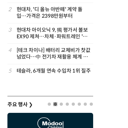
2
현대차, '디 올뉴 아반떼' 계약 돌
7
제네시스-
입…가격은 2398만원부터
1만마일 
3
현대차 아이오닉 9, 獨 평가서 볼보
8
신차 쏟아
EX90 제쳐…차체·파워트레인 '우
나
위'
4
[테크 차이나] 배터리 교체비가 찻값
9
BMW코리
넘었다…中 전기차 재활용 체계 시
판' 3종 
험대
5
테슬라, 6개월 연속 수입차 1위 질주
10
[클릭! 
에디션'
주요 행사
❯