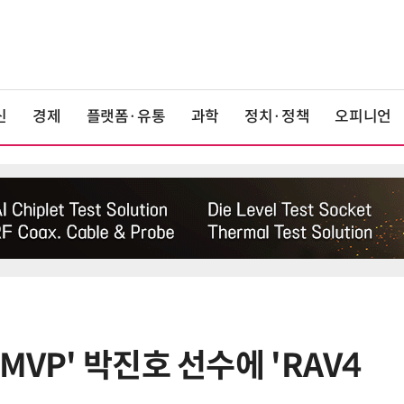
신
경제
플랫폼·유통
과학
정치·정책
오피니언
MVP' 박진호 선수에 'RAV4
6
중국산 車 수입 1년 새 2배…獨 제
고 1위