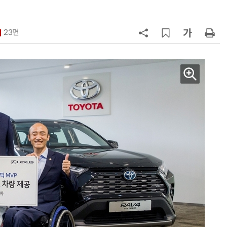
7
제네시스-대한항공, 전기차 구매 시
1만마일 쏜다
23면
8
신차 쏟아내는 수입차, 최대 실적 찍
나
9
BMW코리아, 7시리즈 등 '8월 한정
판' 3종 출시
10
[클릭! 이차] 애스턴마틴 '헤리티지
에디션'