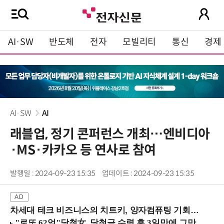
AI·SW
반도체
전자
모빌리티
통신
경제
AI·SW
AI
래블업, 정기 콘퍼런스 개최…엔비디아
·MS·카카오 등 연사로 참여
발행일 : 2024-09-23 15:35
업데이트 : 2024-09-23 15:35
차세대 테크 비즈니스의 치트키, 양자컴퓨팅 기회를 선점하라! (8/28 강남역)