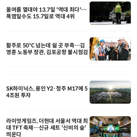
올여름 열대야 13.7일 '역대 최다'…
폭염일수도 15.7일로 역대 4위
활주로 50℃ 넘는데 쉴 곳 부족…김
영훈 노동부 장관, 김포공항 불시점검
SK하이닉스, 용인 Y2·청주 M17에 5
4조원 투자
라이엇게임즈, 더현대 서울서 역대 최
대 TFT 축제…신규 세트 '신비의 숲'
띄운다