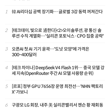
1
韓 AI리더십 공백 장기화… 글로벌 3강 동력 꺼져간다
2
[테크데이, 빛으로 通한다]<2>오이솔루션, 광 통신 솔
루션 수직 계열화…'실리콘 포토닉스·CPO 집중 공략'
3
오픈AI 첫 AI 기기 윤곽…'도넛 모양'에 가격은
300~400달러
4
[테크 차이나] DeepSeek V4 Flash 1위… 중국 모델 강
세 지속(OpenRouter 주간 AI 모델 사용량 순위)
5
[르포] 정부 GPU 7656장 운영 최전선…'NHN 팩토리
X' 가보니
6
구광모 LG 회장, 내주 美 실리콘밸리서 젠슨 황 재회동