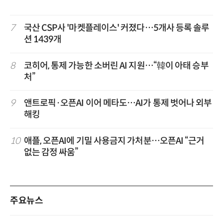
7
국산 CSP사 '마켓플레이스' 커졌다…5개사 등록 솔루
션 1439개
8
코히어, 통제 가능한 소버린 AI 지원…“韓이 아태 승부
처”
9
앤트로픽·오픈AI 이어 메타도…AI가 통제 벗어나 외부
해킹
10
애플, 오픈AI에 기밀 사용금지 가처분…오픈AI “근거
없는 감정 싸움”
주요뉴스