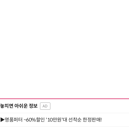
놓치면 아쉬운 정보
AD
▶명품퍼터 ~60%할인 '10만원'대 선착순 한정판매!