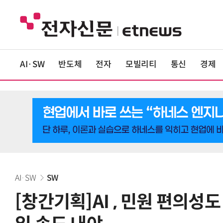
AI·SW
반도체
전자
모빌리티
통신
경제
AI·SW
SW
[창간기획]AI , 민원 편의성