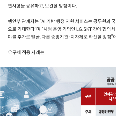
편사항을 공유하고, 보완할 방침이다.
행안부 관계자는 “AI 기반 행정 지원 서비스는 공무원과 
“계속 쫓아왔다”…도망치던 우크라 민간
으로 기대한다”며 “시범 운영 기업인 LG, SKT 간에 협의
야를 추가로 발굴, 다른 중앙기관·지자체로 확산할 방침”
◇구체 적용 사례는