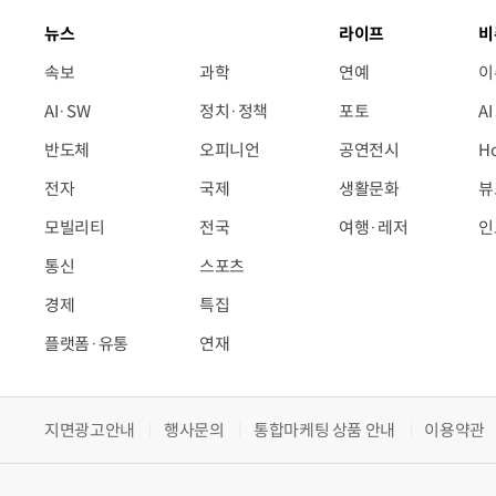
뉴스
라이프
비
속보
과학
연예
이
AI·SW
정치·정책
포토
A
반도체
오피니언
공연전시
H
전자
국제
생활문화
뷰
모빌리티
전국
여행·레저
인
통신
스포츠
경제
특집
플랫폼·유통
연재
지면광고안내
행사문의
통합마케팅 상품 안내
이용약관