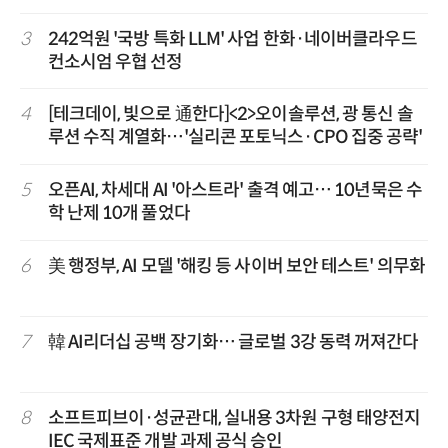
3
242억원 '국방 특화 LLM' 사업 한화·네이버클라우드
컨소시엄 우협 선정
4
[테크데이, 빛으로 通한다]<2>오이솔루션, 광 통신 솔
루션 수직 계열화…'실리콘 포토닉스·CPO 집중 공략'
5
오픈AI, 차세대 AI '아스트라' 출격 예고… 10년묵은 수
학 난제 10개 풀었다
6
美 행정부, AI 모델 '해킹 등 사이버 보안 테스트' 의무화
7
韓 AI리더십 공백 장기화… 글로벌 3강 동력 꺼져간다
8
소프트피브이·성균관대, 실내용 3차원 구형 태양전지
IEC 국제표준 개발 과제 공식 승인