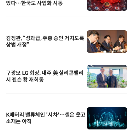
었다…한국도 사업화 시동
김정관, “성과급, 주총 승인 거치도록
상법 개정”
구광모 LG 회장, 내주 美 실리콘밸리
서 젠슨 황 재회동
K배터리 밸류체인 '시차'…셀은 웃고
소재는 아직