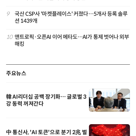
9
국산 CSP사 '마켓플레이스' 커졌다…5개사 등록 솔루
션 1439개
10
앤트로픽·오픈AI 이어 메타도…AI가 통제 벗어나 외부
해킹
주요뉴스
韓 AI리더십 공백 장기화… 글로벌 3
강 동력 꺼져간다
中 통신사, 'AI 토큰'으로 분기 2兆 벌