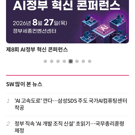
제8회 AI정부 혁신 콘퍼런스
SW 많이 본 뉴스
1
'AI 고속도로' 깐다…삼성SDS 주도 국가AI컴퓨팅센터
착공
2
정부 직속 'AI 개발 조직 신설' 초읽기…국무총리훈령
제정