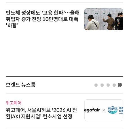
반도체 성장에도 '고용 한파'…올해
취업자 증가 전망 10만명대로 대폭
'하향'
브랜드 뉴스룸
위고페어
위고페어, 서울AI허브 '2026 AI 전
환(AX) 지원사업' 컨소시엄 선정