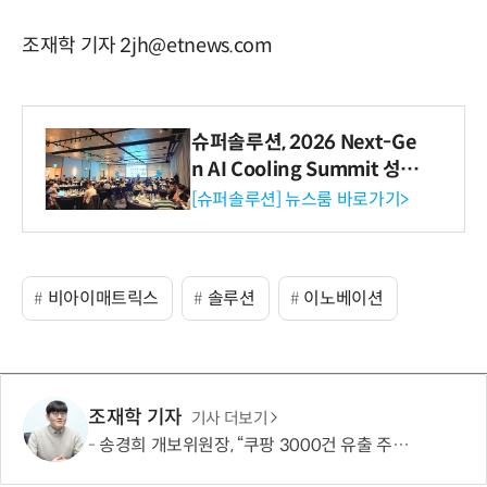
조재학 기자 2jh@etnews.com
슈퍼솔루션, 2026 Next-Ge
n AI Cooling Summit 성황
리 성료
[슈퍼솔루션] 뉴스룸 바로가기>
비아이매트릭스
솔루션
이노베이션
조재학 기자
기사 더보기
송경희 개보위원장, “쿠팡 3000건 유출 주장 사실과 달라…엄정 처분할 것”