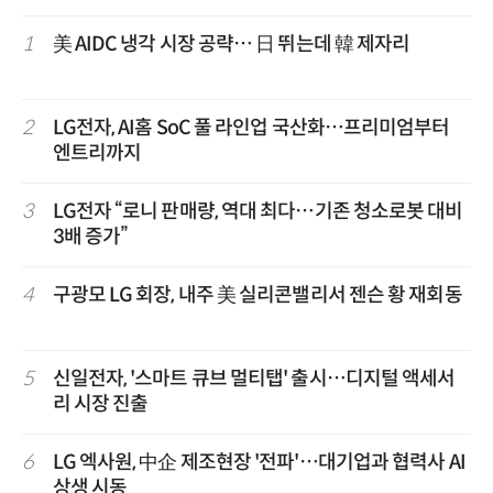
1
美 AIDC 냉각 시장 공략… 日 뛰는데 韓 제자리
2
LG전자, AI홈 SoC 풀 라인업 국산화…프리미엄부터
엔트리까지
3
LG전자 “로니 판매량, 역대 최다…기존 청소로봇 대비
3배 증가”
4
구광모 LG 회장, 내주 美 실리콘밸리서 젠슨 황 재회동
5
신일전자, '스마트 큐브 멀티탭' 출시…디지털 액세서
리 시장 진출
6
LG 엑사원, 中企 제조현장 '전파'…대기업과 협력사 AI
상생 시동