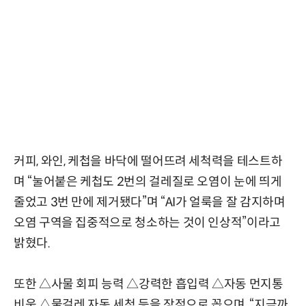
커피, 와인, 케첩을 바닥에 떨어뜨려 세척력을 테스트하
며 “눌어붙은 케첩도 2번의 걸레질로 오염이 눈에 띄게
줄었고 3번 만에 제거됐다”며 “AI가 얼룩을 잘 감지하며
오염 구역을 집중적으로 청소하는 것이 인상적”이라고
밝혔다.
또한 △사물 회피 능력 △강력한 흡입력 △자동 먼지통
비움 △물걸레 자동 세척 등을 장점으로 꼽으며, “지금까