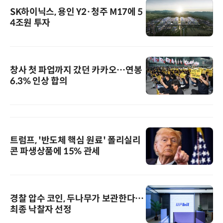
SK하이닉스, 용인 Y2·청주 M17에 5
4조원 투자
창사 첫 파업까지 갔던 카카오…연봉
6.3% 인상 합의
트럼프, '반도체 핵심 원료' 폴리실리
콘 파생상품에 15% 관세
경찰 압수 코인, 두나무가 보관한다…
최종 낙찰자 선정