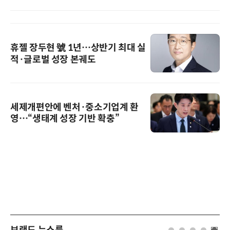
휴젤 장두현 號 1년…상반기 최대 실
적·글로벌 성장 본궤도
세제개편안에 벤처·중소기업계 환
영…“생태계 성장 기반 확충”
브랜드 뉴스룸