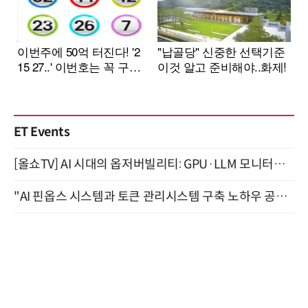
ET Events
[올쇼TV] AI 시대의 옵저버빌리티: GPU·LLM 모니터링부터 AI 기반 장애 대응까지 (8/11 생방송)
"AI 핀옵스 시스템과 토큰 관리시스템 구축 노하우 공개" 잠실 한국광고문화회관 2층 대회의실 (8/21)