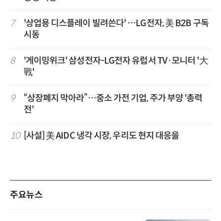
7
'상업용 디스플레이 빌려쓴다' …LG전자, 美 B2B 구독
시동
8
'게이밍위크' 삼성전자-LG전자 유럽서 TV·모니터 '大
戰'
9
“상장폐지 막아라”…중소 가전 기업, 주가 부양 '총력
전'
10
[사설] 美 AIDC 냉각 시장, 우리도 현지 대응을
주요뉴스