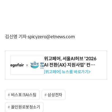
김신영 기자 spicyzero@etnews.com
위고페어, 서울AI허브 '2026
AI 전환(AX) 지원사업' 컨소
시엄 선정
[위고페어] 뉴스룸 바로가기>
비스포크AI스팀
삼성전자
올인원로봇청소기