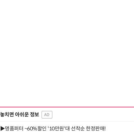
놓치면 아쉬운 정보
AD
▶명품퍼터 ~60%할인 '10만원'대 선착순 한정판매!