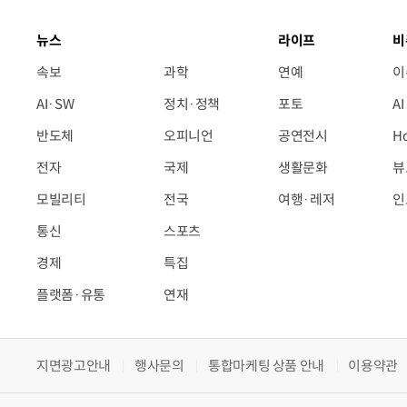
뉴스
라이프
비
속보
과학
연예
이
AI·SW
정치·정책
포토
A
반도체
오피니언
공연전시
H
전자
국제
생활문화
뷰
모빌리티
전국
여행·레저
인
통신
스포츠
경제
특집
플랫폼·유통
연재
지면광고안내
행사문의
통합마케팅 상품 안내
이용약관