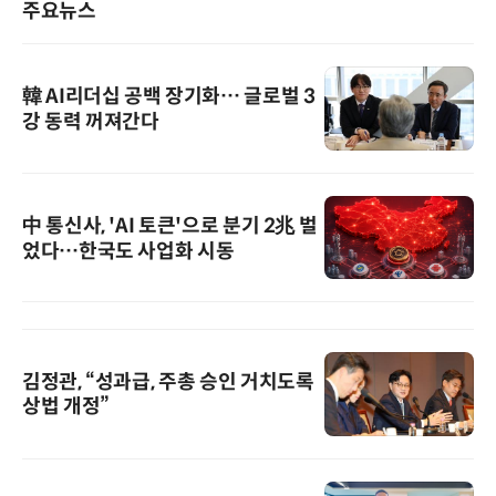
주요뉴스
韓 AI리더십 공백 장기화… 글로벌 3
강 동력 꺼져간다
中 통신사, 'AI 토큰'으로 분기 2兆 벌
었다…한국도 사업화 시동
김정관, “성과급, 주총 승인 거치도록
상법 개정”