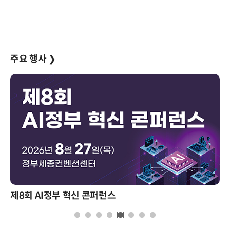
주요 행사
❯
제8회 AI정부 혁신 콘퍼런스