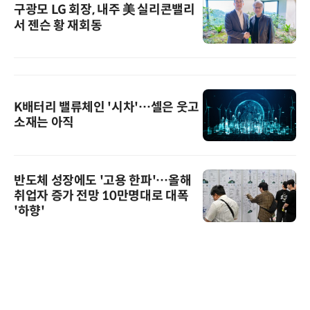
구광모 LG 회장, 내주 美 실리콘밸리
서 젠슨 황 재회동
K배터리 밸류체인 '시차'…셀은 웃고
소재는 아직
반도체 성장에도 '고용 한파'…올해
취업자 증가 전망 10만명대로 대폭
'하향'