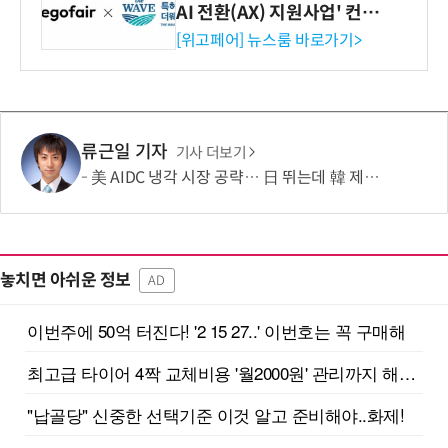
AI 전환(AX) 지원사업' 컨소
시엄 선정
[위고페어] 뉴스룸 바로가기>
류근일 기자
기사 더보기
美 AIDC 냉각 시장 공략… 日 뛰는데 韓 제자리
놓치면 아쉬운 정보
AD