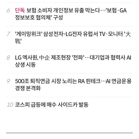
6
단독
보험 소비자 개인정보 유출 막는다…'보험·GA
정보보호 협의체' 구성
7
'게이밍위크' 삼성전자-LG전자 유럽서 TV·모니터 '大
戰'
8
LG 엑사원, 中企 제조현장 '전파'…대기업과 협력사 AI
상생 시동
9
500조 퇴직연금 시장 노리는 RA 핀테크…AI 연금운용
경쟁 본격화
10
코스피 급등에 매수 사이드카 발동