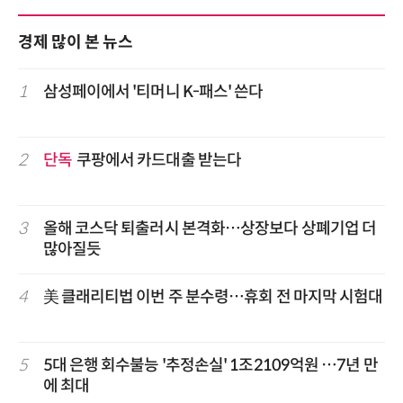
경제 많이 본 뉴스
1
삼성페이에서 '티머니 K-패스' 쓴다
2
단독
쿠팡에서 카드대출 받는다
3
올해 코스닥 퇴출러시 본격화…상장보다 상폐기업 더
많아질듯
4
美 클래리티법 이번 주 분수령…휴회 전 마지막 시험대
5
5대 은행 회수불능 '추정손실' 1조2109억원 …7년 만
에 최대