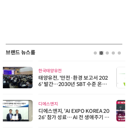
브랜드 뉴스룸
한국태양유전
태양유전, '안전·환경 보고서 202
6' 발간…2030년 SBT 수준 온실
가스 감축 추진
디에스앤지
디에스앤지, 'AI EXPO KOREA 20
26' 참가 성료… AI 전 생애주기 아
우르는 통합 솔루션 선봬