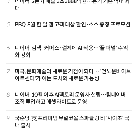
4
네이버, 2분기 매출 3조3888억원…분기 기준 역대 최
대
5
BBQ, 8월 한 달 앱 고객 대상 할인·소스 증정 프로모션
6
네이버, 검색·커머스·결제에 AI 적용…'풀 퍼널' 수익
화 강화
7
마곡, 문화예술의 새로운 거점이 되다… '언노운바이브
아트센터'가 여는 도시의 새로운 가능성
8
네이버, 10월 이후 AI팩토리 운영사 설립…팀네이버
조직 투입하고 에셋라이트로 운영
9
국순당, 英 프리미엄 무알코올 스파클링 티 '사이초' 국
내 출시