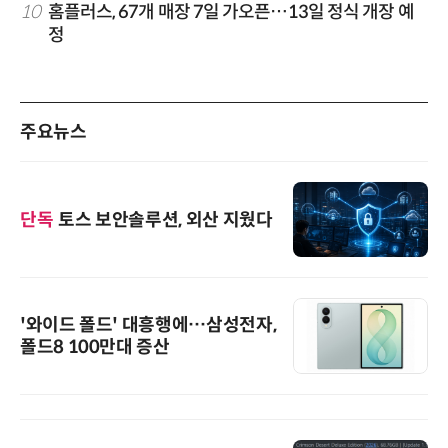
10
홈플러스, 67개 매장 7일 가오픈…13일 정식 개장 예
정
주요뉴스
단독
토스 보안솔루션, 외산 지웠다
'와이드 폴드' 대흥행에…삼성전자,
폴드8 100만대 증산