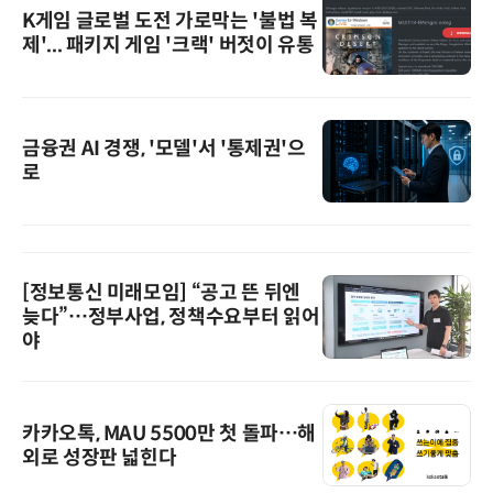
K게임 글로벌 도전 가로막는 '불법 복
제'... 패키지 게임 '크랙' 버젓이 유통
금융권 AI 경쟁, '모델'서 '통제권'으
로
[정보통신 미래모임] “공고 뜬 뒤엔
늦다”…정부사업, 정책수요부터 읽어
야
카카오톡, MAU 5500만 첫 돌파…해
외로 성장판 넓힌다