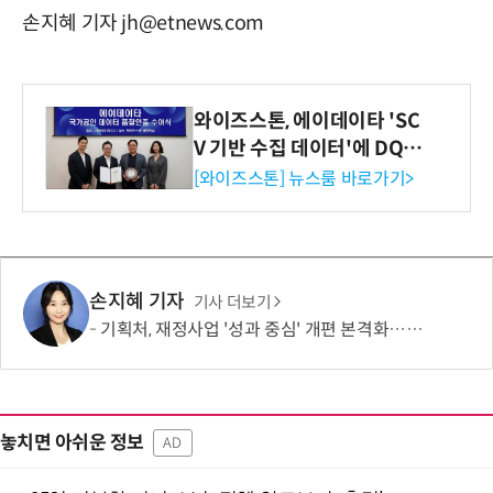
손지혜 기자 jh@etnews.com
와이즈스톤, 에이데이타 'SC
V 기반 수집 데이터'에 DQ인
증 최고 등급 수여
[와이즈스톤] 뉴스룸 바로가기>
손지혜 기자
기사 더보기
기획처, 재정사업 '성과 중심' 개편 본격화…예산 환류 강화
놓치면 아쉬운 정보
AD