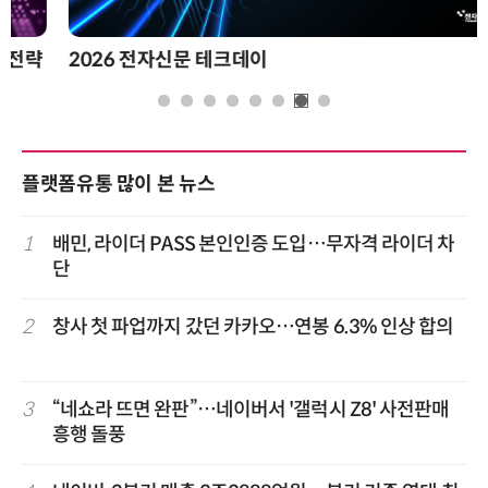
2026 전자신문 테크데이
플랫폼유통 많이 본 뉴스
1
배민, 라이더 PASS 본인인증 도입…무자격 라이더 차
단
2
창사 첫 파업까지 갔던 카카오…연봉 6.3% 인상 합의
3
“네쇼라 뜨면 완판”…네이버서 '갤럭시 Z8' 사전판매
흥행 돌풍