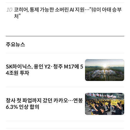
10
코히어, 통제 가능한 소버린 AI 지원…“韓이 아태 승부
처”
주요뉴스
SK하이닉스, 용인 Y2·청주 M17에 5
4조원 투자
창사 첫 파업까지 갔던 카카오…연봉
6.3% 인상 합의