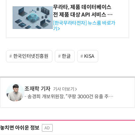
무라타, 제품 데이터베이스
전 제품 대상 API 서비스 제
공…73개 제품 카테고리로
[한국무라타전자] 뉴스룸 바로가
기>
확대
한국인터넷진흥원
한글
KISA
조재학 기자
기사 더보기
송경희 개보위원장, “쿠팡 3000건 유출 주장 사실과 달라…엄정 처분할 것”
놓치면 아쉬운 정보
AD