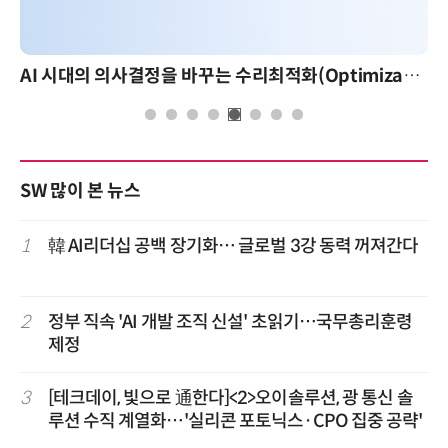
AI 시대의 의사결정을 바꾸는 수리최적화(Optimization): 실제 산업 적용 사례와 활용 전략
SW 많이 본 뉴스
1
韓 AI리더십 공백 장기화… 글로벌 3강 동력 꺼져간다
2
정부 직속 'AI 개발 조직 신설' 초읽기…국무총리훈령
제정
3
[테크데이, 빛으로 通한다]<2>오이솔루션, 광 통신 솔
루션 수직 계열화…'실리콘 포토닉스·CPO 집중 공략'