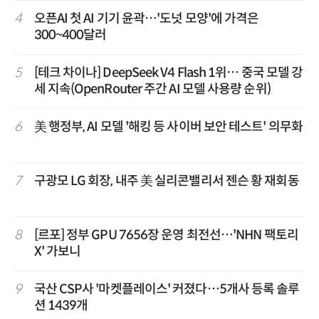
4
오픈AI 첫 AI 기기 윤곽…'도넛 모양'에 가격은
300~400달러
5
[테크 차이나] DeepSeek V4 Flash 1위… 중국 모델 강
세 지속(OpenRouter 주간 AI 모델 사용량 순위)
6
美 행정부, AI 모델 '해킹 등 사이버 보안 테스트' 의무화
7
구광모 LG 회장, 내주 美 실리콘밸리서 젠슨 황 재회동
8
[르포] 정부 GPU 7656장 운영 최전선…'NHN 팩토리
X' 가보니
9
국산 CSP사 '마켓플레이스' 커졌다…5개사 등록 솔루
션 1439개