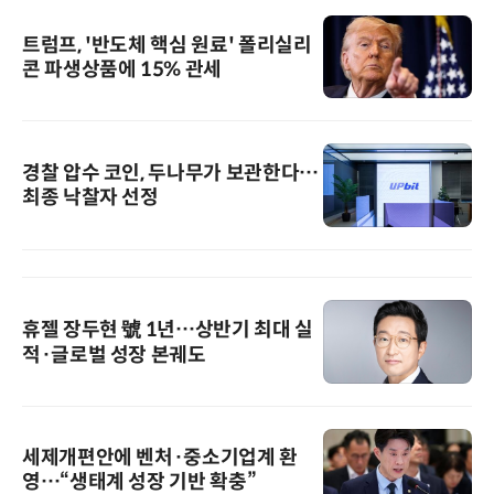
트럼프, '반도체 핵심 원료' 폴리실리
콘 파생상품에 15% 관세
경찰 압수 코인, 두나무가 보관한다…
최종 낙찰자 선정
휴젤 장두현 號 1년…상반기 최대 실
적·글로벌 성장 본궤도
세제개편안에 벤처·중소기업계 환
영…“생태계 성장 기반 확충”