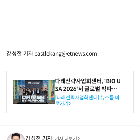
강성전 기자 castlekang@etnews.com
다래전략사업화센터, 'BIO U
SA 2026'서 글로벌 빅파마
와의 비즈니스 미팅 지원…K
[다래전략사업화센터] 뉴스룸 바
로가기>
-바이오 해외 진출 교두보 확
보
강성전 기자
기사 더보기