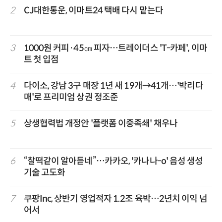
2
CJ대한통운, 이마트24 택배 다시 맡는다
3
1000원 커피·45㎝ 피자…트레이더스 'T-카페', 이마
트 첫 입점
4
다이소, 강남 3구 매장 1년 새 19개→41개…'박리다
매'로 프리미엄 상권 정조준
5
상생협력법 개정안 '플랫폼 이중족쇄' 채우나
6
“찰떡같이 알아듣네”…카카오, '카나나-o' 음성 생성
기술 고도화
7
쿠팡Inc, 상반기 영업적자 1.2조 육박…2년치 이익 넘
어서