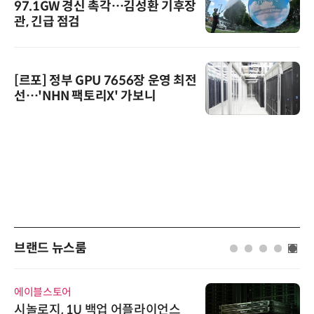
97.1GW 경신 촉각…김성환 기후장
관, 긴급 점검
[르포] 정부 GPU 7656장 운영 최전
선…'NHN 팩토리X' 가보니
브랜드 뉴스룸
에이블스토어
시놀로지, 1U 백업 어플라이언스