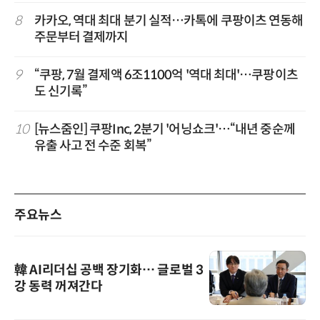
8
카카오, 역대 최대 분기 실적…카톡에 쿠팡이츠 연동해
주문부터 결제까지
9
“쿠팡, 7월 결제액 6조1100억 '역대 최대'…쿠팡이츠
도 신기록”
10
[뉴스줌인] 쿠팡Inc, 2분기 '어닝쇼크'…“내년 중순께
유출 사고 전 수준 회복”
주요뉴스
韓 AI리더십 공백 장기화… 글로벌 3
강 동력 꺼져간다