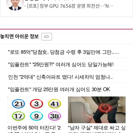
[르포] 정부 GPU 7656장 운영 최전선…'NHN 팩토리X' 가보니
놓치면 아쉬운 정보
AD