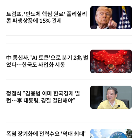
트럼프, '반도체 핵심 원료' 폴리실리
콘 파생상품에 15% 관세
中 통신사, 'AI 토큰'으로 분기 2兆 벌
었다…한국도 사업화 시동
정점식 “김용범 이미 한국경제 빌
런…李 대통령, 경질 결단해야”
폭염 장기화에 전력수요 '역대 최대'