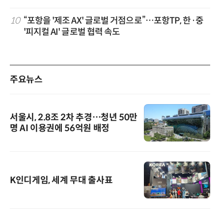
10
“포항을 '제조 AX' 글로벌 거점으로”…포항TP, 한·중
'피지컬 AI' 글로벌 협력 속도
주요뉴스
서울시, 2.8조 2차 추경…청년 50만
명 AI 이용권에 56억원 배정
K인디게임, 세계 무대 출사표