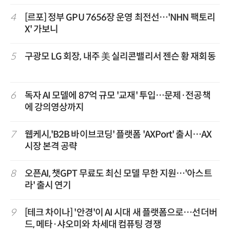
4
[르포] 정부 GPU 7656장 운영 최전선…'NHN 팩토리
X' 가보니
5
구광모 LG 회장, 내주 美 실리콘밸리서 젠슨 황 재회동
6
독자 AI 모델에 87억 규모 '교재' 투입…문제·전공책
에 강의영상까지
7
웹케시,'B2B 바이브코딩' 플랫폼 'AXPort' 출시…AX
시장 본격 공략
8
오픈AI, 챗GPT 무료도 최신 모델 무한 지원…'아스트
라' 출시 연기
9
[테크 차이나] '안경'이 AI 시대 새 플랫폼으로…선더버
드, 메타·샤오미와 차세대 컴퓨팅 경쟁