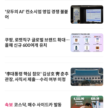
'모두의 AI' 컨소시엄 영입 경쟁 불붙
어
쿠팡, 로켓직구 글로벌 브랜드 확대…
올해 신규 600여개 유치
'李대통령 핵심 참모' 김상호 靑 춘추
관장, 사직서 제출…수리 여부 미정
속보
코스닥, 매수 사이드카 발동