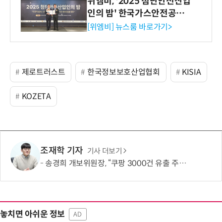
위엠비, '2025 첨단안전산업
인의 밤' 한국가스안전공사
사장상 수상
[위엠비] 뉴스룸 바로가기>
제로트러스트
한국정보보호산업협회
KISIA
KOZETA
조재학 기자
기사 더보기
송경희 개보위원장, “쿠팡 3000건 유출 주장 사실과 달라…엄정 처분할 것”
놓치면 아쉬운 정보
AD