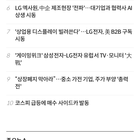
6
LG 엑사원, 中企 제조현장 '전파'…대기업과 협력사 AI
상생 시동
7
'상업용 디스플레이 빌려쓴다' …LG전자, 美 B2B 구독
시동
8
'게이밍위크' 삼성전자-LG전자 유럽서 TV·모니터 '大
戰'
9
“상장폐지 막아라”…중소 가전 기업, 주가 부양 '총력
전'
10
코스피 급등에 매수 사이드카 발동