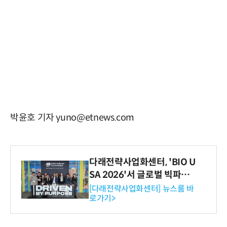
박윤호 기자 yuno@etnews.com
다래전략사업화센터, 'BIO U
SA 2026'서 글로벌 빅파마
와의 비즈니스 미팅 지원…K
[다래전략사업화센터] 뉴스룸 바
로가기>
-바이오 해외 진출 교두보 확
보