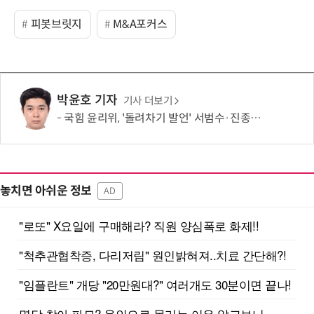
피봇브릿지
M&A포커스
박윤호 기자
기사 더보기
국힘 윤리위, '돌려차기 발언' 서범수·진종오 징계 절차 개시
놓치면 아쉬운 정보
AD