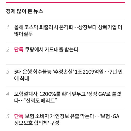
경제 많이 본 뉴스
1
올해 코스닥 퇴출러시 본격화…상장보다 상폐기업 더
많아질듯
2
단독
쿠팡에서 카드대출 받는다
3
5대 은행 회수불능 '추정손실' 1조2109억원 …7년 만
에 최대
4
보험설계사, 1200%룰 확대 앞두고 '상장 GA'로 쏠렸
다…“신뢰도 메리트”
5
단독
보험 소비자 개인정보 유출 막는다…'보험·GA
정보보호 협의체' 구성