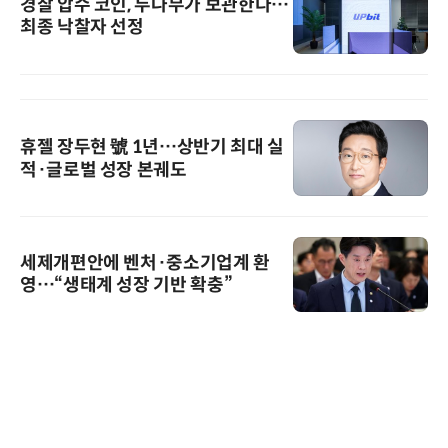
경찰 압수 코인, 두나무가 보관한다…
최종 낙찰자 선정
휴젤 장두현 號 1년…상반기 최대 실
적·글로벌 성장 본궤도
세제개편안에 벤처·중소기업계 환
영…“생태계 성장 기반 확충”