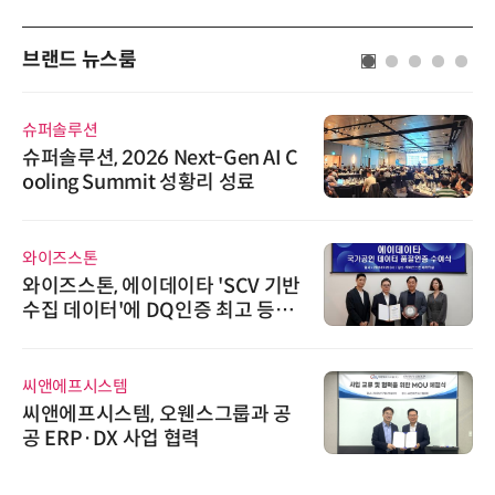
브랜드 뉴스룸
슈퍼솔루션
슈퍼솔루션, 2026 Next-Gen AI C
ooling Summit 성황리 성료
와이즈스톤
와이즈스톤, 에이데이타 'SCV 기반
수집 데이터'에 DQ인증 최고 등급
수여
씨앤에프시스템
씨앤에프시스템, 오웬스그룹과 공
공 ERP·DX 사업 협력