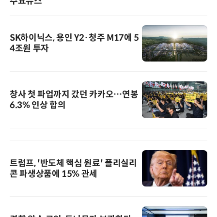
주요뉴스
SK하이닉스, 용인 Y2·청주 M17에 5
4조원 투자
창사 첫 파업까지 갔던 카카오…연봉
6.3% 인상 합의
트럼프, '반도체 핵심 원료' 폴리실리
콘 파생상품에 15% 관세