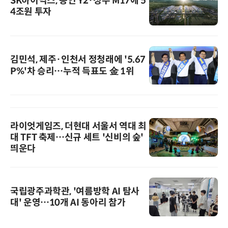
SK하이닉스, 용인 Y2·청주 M17에 5
4조원 투자
김민석, 제주·인천서 정청래에 '5.67
P%'차 승리…누적 득표도 金 1위
라이엇게임즈, 더현대 서울서 역대 최
대 TFT 축제…신규 세트 '신비의 숲'
띄운다
국립광주과학관, '여름방학 AI 탐사
대' 운영…10개 AI 동아리 참가