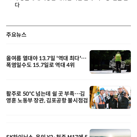
다
주요뉴스
올여름 열대야 13.7일 '역대 최다'…
폭염일수도 15.7일로 역대 4위
활주로 50℃ 넘는데 쉴 곳 부족…김
영훈 노동부 장관, 김포공항 불시점검