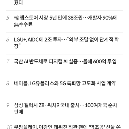
웠다
5
韓 앱스토어 시장 5년 만에 38조원…개발자 90%에
無수수료
6
LGU+, AIDC에 2조 투자…“외부 조달 없이 단계적 확
장”
7
국산 AI 반도체로 피지컬 AI 실증…올해 600억 투입
8
네이블, LG유플러스와 5G 특화망 고도화 사업 계약
9
삼성 갤럭시 Z8·워치9 국내 출시…100여개국 순차
판매
10
쿠팡플레이, 이강인 데뷔전 직관 팬에 '역조공' 선물 쏜