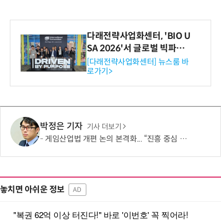
다래전략사업화센터, 'BIO U
SA 2026'서 글로벌 빅파마
와의 비즈니스 미팅 지원…K
[다래전략사업화센터] 뉴스룸 바
로가기>
-바이오 해외 진출 교두보 확
보
박정은 기자
기사 더보기
게임산업법 개편 논의 본격화... “진흥 중심 전환 속 세부 보완 필요”
놓치면 아쉬운 정보
AD