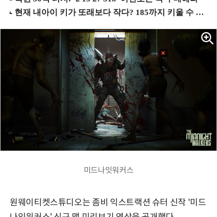
미드나잇워커스
원웨이티켓스튜디오는 좀비 익스트랙션 슈터 신작 '미드