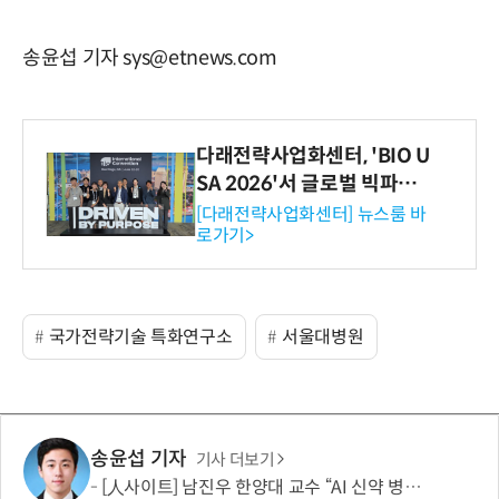
송윤섭 기자 sys@etnews.com
다래전략사업화센터, 'BIO U
SA 2026'서 글로벌 빅파마
와의 비즈니스 미팅 지원…K
[다래전략사업화센터] 뉴스룸 바
로가기>
-바이오 해외 진출 교두보 확
보
국가전략기술 특화연구소
서울대병원
송윤섭 기자
기사 더보기
[人사이트] 남진우 한양대 교수 “AI 신약 병목, K-문샷으로 극복해 개발 속도 10배 향상”