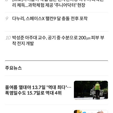
리 체득...과학체험 제공 '주니어닥터' 현장
9
다누리, 스페이스X 팰컨9 달 충돌 전후 포착
10
박성준 아주대 교수, 공기 중 수분으로 200㎛ 피부 부
착 전지 개발
주요뉴스
올여름 열대야 13.7일 '역대 최다'…
폭염일수도 15.7일로 역대 4위