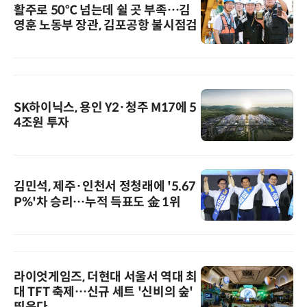
활주로 50℃ 넘는데 쉴 곳 부족…김
영훈 노동부 장관, 김포공항 불시점검
SK하이닉스, 용인 Y2·청주 M17에 5
4조원 투자
김민석, 제주·인천서 정청래에 '5.67
P%'차 승리…누적 득표도 金 1위
라이엇게임즈, 더현대 서울서 역대 최
대 TFT 축제…신규 세트 '신비의 숲'
띄운다