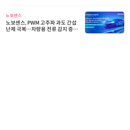
노보센스
노보센스, PWM 고주파 과도 간섭
난제 극복…차량용 전류 감지 증폭
기