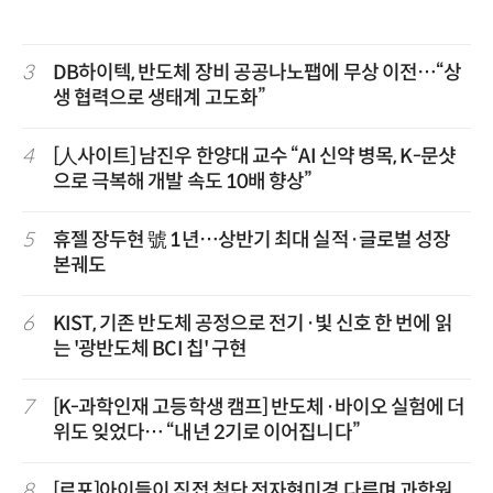
3
DB하이텍, 반도체 장비 공공나노팹에 무상 이전…“상
생 협력으로 생태계 고도화”
4
[人사이트] 남진우 한양대 교수 “AI 신약 병목, K-문샷
으로 극복해 개발 속도 10배 향상”
5
휴젤 장두현 號 1년…상반기 최대 실적·글로벌 성장
본궤도
6
KIST, 기존 반도체 공정으로 전기·빛 신호 한 번에 읽
는 '광반도체 BCI 칩' 구현
7
[K-과학인재 고등학생 캠프] 반도체·바이오 실험에 더
위도 잊었다… “내년 2기로 이어집니다”
8
[르포]아이들이 직접 첨단 전자현미경 다루며 과학원