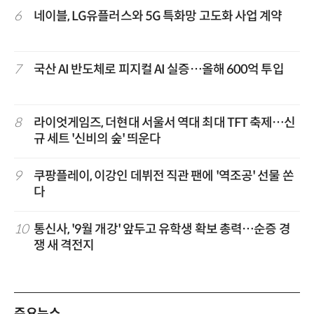
6
네이블, LG유플러스와 5G 특화망 고도화 사업 계약
7
국산 AI 반도체로 피지컬 AI 실증…올해 600억 투입
8
라이엇게임즈, 더현대 서울서 역대 최대 TFT 축제…신
규 세트 '신비의 숲' 띄운다
9
쿠팡플레이, 이강인 데뷔전 직관 팬에 '역조공' 선물 쏜
다
10
통신사, '9월 개강' 앞두고 유학생 확보 총력…순증 경
쟁 새 격전지
주요뉴스