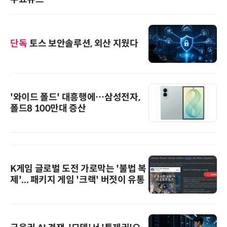
단독
토스 보안솔루션, 외산 지웠다
'와이드 폴드' 대흥행에…삼성전자,
폴드8 100만대 증산
K게임 글로벌 도전 가로막는 '불법 복
제'... 패키지 게임 '크랙' 버젓이 유통