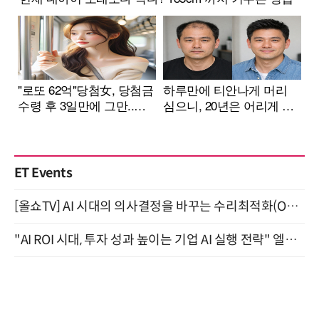
ET Events
[올쇼TV] AI 시대의 의사결정을 바꾸는 수리최적화(Optimization) 소개 (8/20 생방송)
"AI ROI 시대, 투자 성과 높이는 기업 AI 실행 전략" 엘타워 6층 (9월 18일)