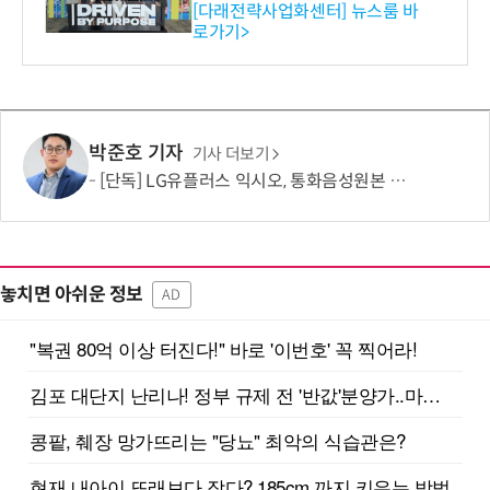
와의 비즈니스 미팅 지원…K
[다래전략사업화센터] 뉴스룸 바
로가기>
-바이오 해외 진출 교두보 확
보
박준호 기자
기사 더보기
[단독] LG유플러스 익시오, 통화음성원본 제한적 수집…보이스피싱 탐지 고도화 활용
놓치면 아쉬운 정보
AD