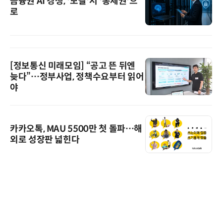
금융권 AI 경쟁, '모델'서 '통제권'으
로
[정보통신 미래모임] “공고 뜬 뒤엔
늦다”…정부사업, 정책수요부터 읽어
야
카카오톡, MAU 5500만 첫 돌파…해
외로 성장판 넓힌다