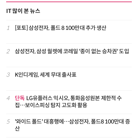
IT 많이 본 뉴스
1
[포토] 삼성전자, 폴드 8 100만대 추가 생산
2
삼성전자, 삼성 월렛에 코레일 '종이 없는 승차권' 도입
3
K인디게임, 세계 무대 출사표
4
단독
LG유플러스 익시오, 통화음성원본 제한적 수
집…보이스피싱 탐지 고도화 활용
5
'와이드 폴드' 대흥행에…삼성전자, 폴드8 100만대 증
산