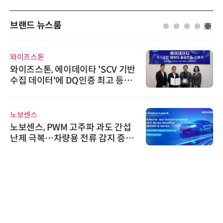
브랜드 뉴스룸
와이즈스톤
와이즈스톤, 에이데이타 'SCV 기반
수집 데이터'에 DQ인증 최고 등급
수여
노보센스
노보센스, PWM 고주파 과도 간섭
난제 극복…차량용 전류 감지 증폭
기