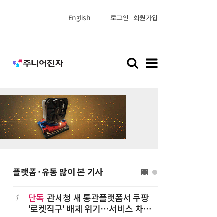
English
로그인
회원가입
플랫폼·유통 많이 본 기사
1
단독
관세청 새 통관플랫폼서 쿠팡
6
상생협력법
'로켓직구' 배제 위기…서비스 차질
쇄' 채우