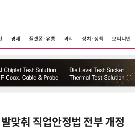
신
경제
플랫폼·유통
과학
정치·정책
오피니언
 발맞춰 직업안정법 전부 개정
6
상생협력법 개정안 '플랫폼 이중족
쇄' 채우나