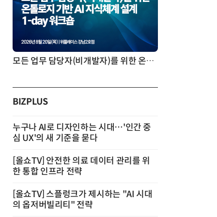
모든 업무 담당자(비개발자)를 위한 온톨로지 기반 AI 지식체계 설계 1-day 워크숍
BIZPLUS
누구나 AI로 디자인하는 시대…'인간 중
심 UX'의 새 기준을 묻다
[올쇼TV] 안전한 의료 데이터 관리를 위
한 통합 인프라 전략
[올쇼TV] 스플렁크가 제시하는 "AI 시대
의 옵저버빌리티" 전략