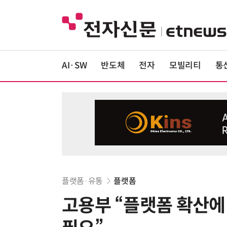
AI·SW
반도체
전자
모빌리티
통
플랫폼·유통
플랫폼
고용부 “플랫폼 확산에