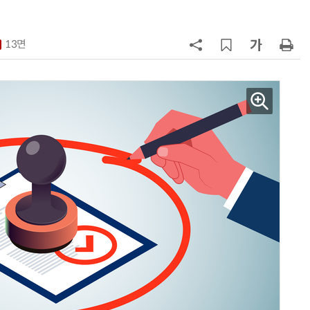
7
“찰떡같이 알아듣네”…카카오, '카
나-o' 음성 생성 기술 고도화
13면
8
쿠팡Inc, 상반기 영업적자 1.2조 육
박…2년치 이익 넘어서
9
세븐일레븐, 해외 지역 명물 라면 판
매 300만개 돌파
10
“쿠팡, 7월 결제액 6조1100억 '역대
최대'…쿠팡이츠도 신기록”