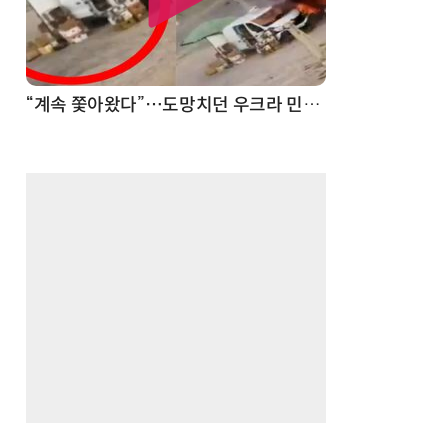
“계속 쫓아왔다”…도망치던 우크라 민간인 공격한 러 자폭 드론