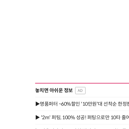
놓치면 아쉬운 정보
AD
▶명품퍼터 ~60%할인 '10만원'대 선착순 한정
▶ '2m' 퍼팅, 100% 성공! 퍼팅으로만 10타 줄