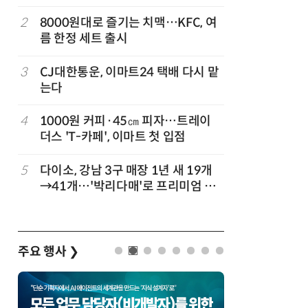
빚나
나
2
8000원대로 즐기는 치맥…KFC, 여
7
“찰떡같이
름 한정 세트 출시
나-o' 
3
CJ대한통운, 이마트24 택배 다시 맡
8
쿠팡Inc,
는다
박…2년
4
1000원 커피·45㎝ 피자…트레이
9
세븐일레븐
더스 'T-카페', 이마트 첫 입점
매 300
5
다이소, 강남 3구 매장 1년 새 19개
10
“쿠팡, 7
→41개…'박리다매'로 프리미엄 상
최대'…
권 정조준
주요 행사
❯