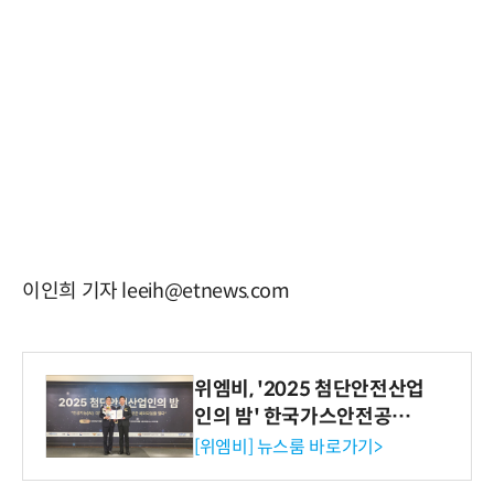
이인희 기자 leeih@etnews.com
위엠비, '2025 첨단안전산업
인의 밤' 한국가스안전공사
사장상 수상
[위엠비] 뉴스룸 바로가기>