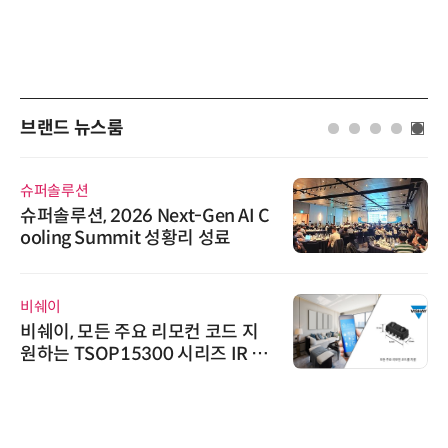
브랜드 뉴스룸
솔루션
다래전략
루션, 2026 Next-Gen AI C
다래전략
ing Summit 성황리 성료
026'
스 미팅
교두보
이
AIPD
이, 모든 주요 리모컨 코드 지
“특허분
 TSOP15300 시리즈 IR 수
'AX'
 출시
AI I
위고페어