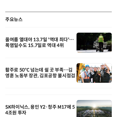
주요뉴스
올여름 열대야 13.7일 '역대 최다'…
폭염일수도 15.7일로 역대 4위
활주로 50℃ 넘는데 쉴 곳 부족…김
영훈 노동부 장관, 김포공항 불시점검
SK하이닉스, 용인 Y2·청주 M17에 5
4조원 투자