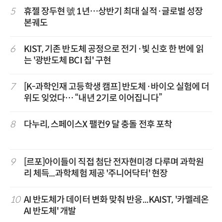
5
휴젤 장두현 號 1년…상반기 최대 실적·글로벌 성장
본궤도
6
KIST, 기존 반도체 공정으로 전기·빛 신호 한 번에 읽
는 '광반도체 BCI 칩' 구현
7
[K-과학인재 고등학생 캠프] 반도체·바이오 실험에 더
위도 잊었다… “내년 2기로 이어집니다”
8
다누리, 스페이스X 팰컨9 달 충돌 전후 포착
9
[르포]아이들이 직접 첨단 전자현미경 다루며 과학원
리 체득...과학체험 제공 '주니어닥터' 현장
10
AI 반도체가 데이터 변화 맞춰 반응...KAIST, '카멜레온
AI 반도체' 개발