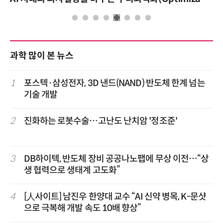
과학 많이 본 뉴스
1
포스텍·삼성전자, 3D 낸드(NAND) 반도체 한계 넘는
기술 개발
2
진화하는 로봇수술…고난도 난치암 '정조준'
3
DB하이텍, 반도체 장비 공공나노팹에 무상 이전…“상
생 협력으로 생태계 고도화”
4
[人사이트] 남진우 한양대 교수 “AI 신약 병목, K-문샷
으로 극복해 개발 속도 10배 향상”