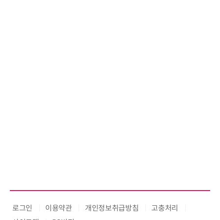
위고페어,
환(AX
로그인
이용약관
개인정보취급방침
고충처리