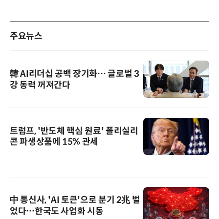
주요뉴스
韓 AI리더십 공백 장기화… 글로벌 3
강 동력 꺼져간다
트럼프, '반도체 핵심 원료' 폴리실리
콘 파생상품에 15% 관세
中 통신사, 'AI 토큰'으로 분기 2兆 벌
었다…한국도 사업화 시동