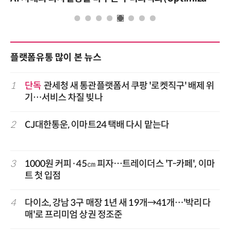
플랫폼유통 많이 본 뉴스
1
단독
관세청 새 통관플랫폼서 쿠팡 '로켓직구' 배제 위
기…서비스 차질 빚나
2
CJ대한통운, 이마트24 택배 다시 맡는다
3
1000원 커피·45㎝ 피자…트레이더스 'T-카페', 이마
트 첫 입점
4
다이소, 강남 3구 매장 1년 새 19개→41개…'박리다
매'로 프리미엄 상권 정조준