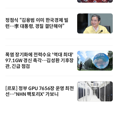
정점식 “김용범 이미 한국경제 빌
런…李 대통령, 경질 결단해야”
폭염 장기화에 전력수요 '역대 최대'
97.1GW 경신 촉각…김성환 기후장
관, 긴급 점검
[르포] 정부 GPU 7656장 운영 최전
선…'NHN 팩토리X' 가보니