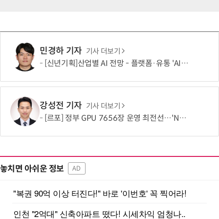
민경하 기자
기사 더보기
[신년기획]산업별 AI 전망 - 플랫폼·유통 'AI 에이전트 시대' 개막
강성전 기자
기사 더보기
[르포] 정부 GPU 7656장 운영 최전선…'NHN 팩토리X' 가보니
놓치면 아쉬운 정보
AD