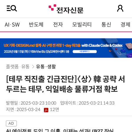
AI·SW
반도체
전자
모빌리티
통신
경제
플랫폼·유통
유통·생활
[테무 직진출 긴급진단]〈상〉 韓 공략 서
두르는 테무, 익일배송 물류거점 확보
발행일 : 2025-03-23 10:00
업데이트 : 2025-03-21 14:33
지면 :
2025-03-24
12면
AI 에이전트 도입 그 이후, 이제는 성과! (8/27 잠실역)