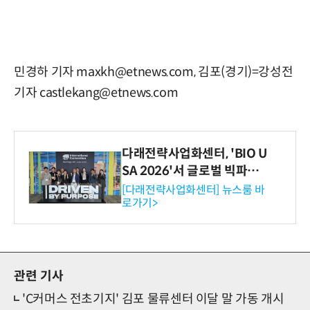
민경하 기자 maxkh@etnews.com, 김포(경기)=강성전
기자 castlekang@etnews.com
다래전략사업화센터, 'BIO U
SA 2026'서 글로벌 빅파마
와의 비즈니스 미팅 지원…K
[다래전략사업화센터] 뉴스룸 바
로가기>
-바이오 해외 진출 교두보 확
보
관련 기사
'C커머스 전초기지' 김포 물류센터 이달 말 가동 개시