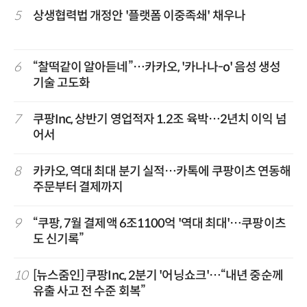
5
상생협력법 개정안 '플랫폼 이중족쇄' 채우나
6
“찰떡같이 알아듣네”…카카오, '카나나-o' 음성 생성
기술 고도화
7
쿠팡Inc, 상반기 영업적자 1.2조 육박…2년치 이익 넘
어서
8
카카오, 역대 최대 분기 실적…카톡에 쿠팡이츠 연동해
주문부터 결제까지
9
“쿠팡, 7월 결제액 6조1100억 '역대 최대'…쿠팡이츠
도 신기록”
10
[뉴스줌인] 쿠팡Inc, 2분기 '어닝쇼크'…“내년 중순께
유출 사고 전 수준 회복”