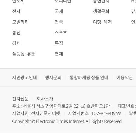
반도체
오피니언
공연전시
H
전자
국제
생활문화
뷰
모빌리티
전국
여행·레저
인
통신
스포츠
경제
특집
플랫폼·유통
연재
지면광고안내
행사문의
통합마케팅 상품 안내
이용약관
전자신문
회사소개
주소 : 서울시 서초구 양재대로2길 22-16 호반파크1관
대표번호 : 
사업자명 : 전자신문인터넷
사업자번호 : 107-81-80959
발행
Copyright © Electronic Times Internet. All Rights Reserved.