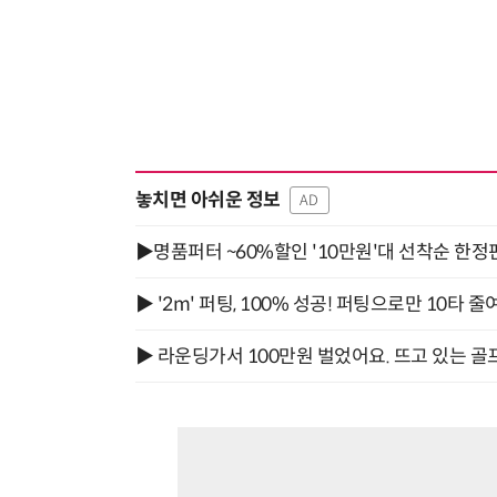
놓치면 아쉬운 정보
AD
▶명품퍼터 ~60%할인 '10만원'대 선착순 한정
▶ '2m' 퍼팅, 100% 성공! 퍼팅으로만 10타 줄
▶ 라운딩가서 100만원 벌었어요. 뜨고 있는 골