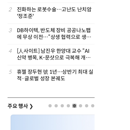
칩' 구현
2
진화하는 로봇수술…고난도 난치암
7
[K-과학
'정조준'
·바이오 
“내년 2
3
DB하이텍, 반도체 장비 공공나노팹
8
다누리, 
에 무상 이전…“상생 협력으로 생태
후 포착
계 고도화”
4
[人사이트] 남진우 한양대 교수 “AI
9
[르포]아
신약 병목, K-문샷으로 극복해 개발
경 다루며
속도 10배 향상”
제공 '주
5
휴젤 장두현 號 1년…상반기 최대 실
10
AI 반도
적·글로벌 성장 본궤도
응...KAI
발
주요 행사
❯