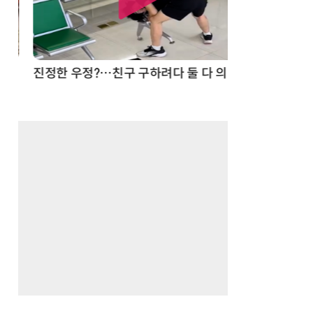
드론
진정한 우정?…친구 구하려다 둘 다 의자 틈에 목이 낀 순간