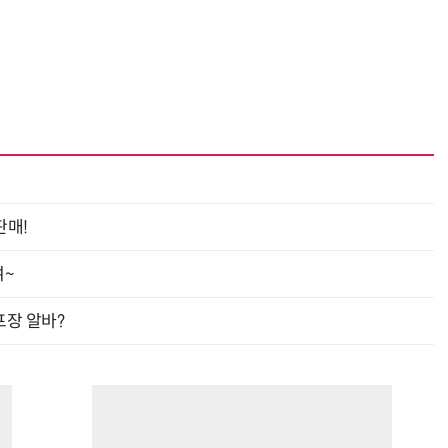
판매!
여~
프장 알바?