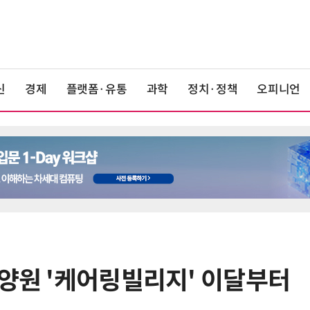
신
경제
플랫폼·유통
과학
정치·정책
오피니언
요양원 '케어링빌리지' 이달부터
6
KIST, 기존 반도체 공정으로 전기·
빛 신호 한 번에 읽는 '광반도체 BCI