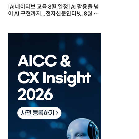
[AI네이티브 교육 8월 일정] AI 활용을 넘
어 AI 구현까지...전자신문인터넷, 8월 실
전 교육·워크숍 개최 발행일 : 2026-07-
23 10:46