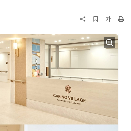
칩' 구현
7
[K-과학인재 고등학생 캠프] 반도체
·바이오 실험에 더위도 잊었다…
“내년 2기로 이어집니다”
8
다누리, 스페이스X 팰컨9 달 충돌 전
후 포착
9
[르포]아이들이 직접 첨단 전자현미
경 다루며 과학원리 체득...과학체험
제공 '주니어닥터' 현장
10
AI 반도체가 데이터 변화 맞춰 반
응...KAIST, '카멜레온 AI 반도체' 개
발