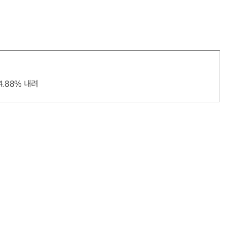
“계속 쫓아왔다”…도망치던 우크라 민간인 공격한 러 자폭 
.88% 내려