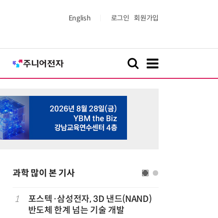
English
로그인
회원가입
과학 많이 본 기사
1
포스텍·삼성전자, 3D 낸드(NAND)
6
KIST,
반도체 한계 넘는 기술 개발
빛 신호 한