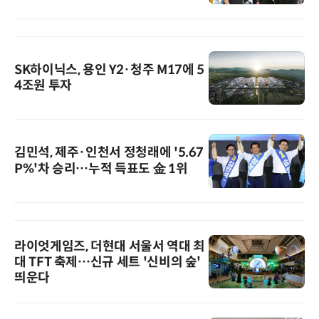
SK하이닉스, 용인 Y2·청주 M17에 5
4조원 투자
김민석, 제주·인천서 정청래에 '5.67
P%'차 승리…누적 득표도 金 1위
라이엇게임즈, 더현대 서울서 역대 최
대 TFT 축제…신규 세트 '신비의 숲'
띄운다