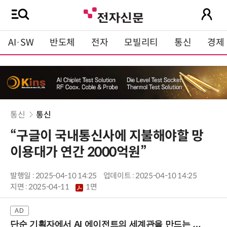
AI·SW
반도체
전자
모빌리티
통신
경제
통신
통신
“구글이 국내통신사에 지불해야할 망
이용대가 연간 2000억원”
발행일 : 2025-04-10 14:25
업데이트 : 2025-04-10 14:25
지면 :
2025-04-11
1면
단순 기획자에서 AI 에이전트의 세계관을 만드는 지식 설계자로.. (8/20 강남역)