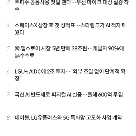
3
주파수 공동사용 첫발 뗀다…무선 마이크 대상 실증 착
수
4
스페이스X 상장 후 첫 성적표…스타링크가 AI 적자 메
웠다
5
韓 앱스토어 시장 5년 만에 38조원…개발자 90%에
無수수료
6
LGU+, AIDC에 2조 투자…“외부 조달 없이 단계적 확
장”
7
국산 AI 반도체로 피지컬 AI 실증…올해 600억 투입
8
네이블, LG유플러스와 5G 특화망 고도화 사업 계약