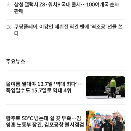
9
삼성 갤럭시 Z8·워치9 국내 출시…100여개국 순차
판매
10
쿠팡플레이, 이강인 데뷔전 직관 팬에 '역조공' 선물 쏜
다
주요뉴스
올여름 열대야 13.7일 '역대 최다'…
폭염일수도 15.7일로 역대 4위
활주로 50℃ 넘는데 쉴 곳 부족…김
영훈 노동부 장관, 김포공항 불시점검