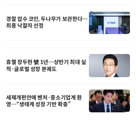
경찰 압수 코인, 두나무가 보관한다…
최종 낙찰자 선정
휴젤 장두현 號 1년…상반기 최대 실
적·글로벌 성장 본궤도
세제개편안에 벤처·중소기업계 환
영…“생태계 성장 기반 확충”