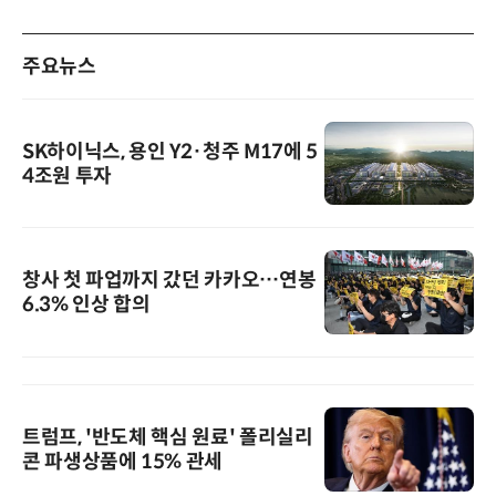
주요뉴스
SK하이닉스, 용인 Y2·청주 M17에 5
4조원 투자
창사 첫 파업까지 갔던 카카오…연봉
6.3% 인상 합의
트럼프, '반도체 핵심 원료' 폴리실리
콘 파생상품에 15% 관세