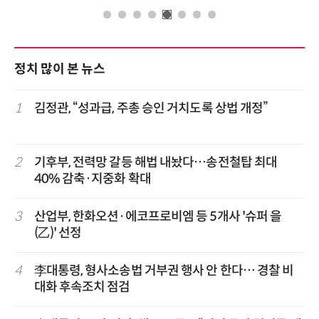
정치 많이 본 뉴스
1
김정관, “성과급, 주총 승인 거치도록 상법 개정”
2
기후부, 전력망 갈등 해법 내놨다…송전철탑 최대
40% 감축·지중화 확대
3
산업부, 한화오션·에코프로비엠 등 5개사 '슈퍼 을
(乙)' 선정
4
李대통령, 형사소송법 거부권 행사 안 한다… 경찰 비
대화 후속조치 점검