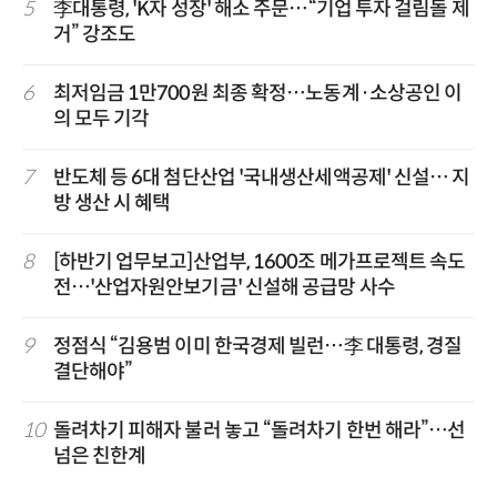
5
李대통령, 'K자 성장' 해소 주문…“기업 투자 걸림돌 제
거” 강조도
6
최저임금 1만700원 최종 확정…노동계·소상공인 이
의 모두 기각
7
반도체 등 6대 첨단산업 '국내생산세액공제' 신설… 지
방 생산 시 혜택
8
[하반기 업무보고]산업부, 1600조 메가프로젝트 속도
전…'산업자원안보기금' 신설해 공급망 사수
9
정점식 “김용범 이미 한국경제 빌런…李 대통령, 경질
결단해야”
10
돌려차기 피해자 불러 놓고 “돌려차기 한번 해라”…선
넘은 친한계