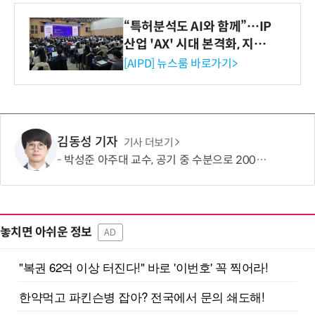
“특허분석도 AI와 함께”…IP
산업 'AX' 시대 본격화, 지식
재산처 1호 AI IP데이터분석
[AIPD] 뉴스룸 바로가기>
사 탄생
김동성 기자
기사 더보기
박성준 아주대 교수, 공기 중 수분으로 200㎛ 피부 부착 전지 개발
놓치면 아쉬운 정보
AD