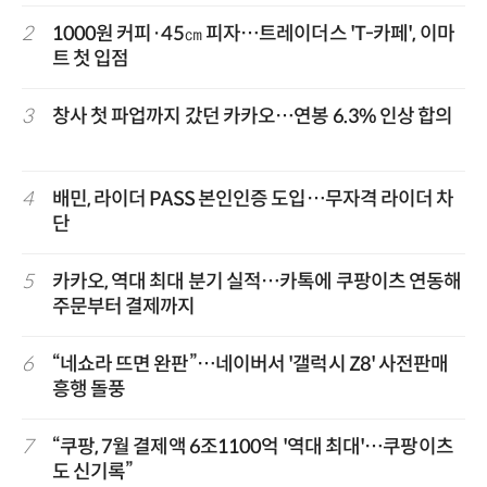
2
1000원 커피·45㎝ 피자…트레이더스 'T-카페', 이마
트 첫 입점
3
창사 첫 파업까지 갔던 카카오…연봉 6.3% 인상 합의
4
배민, 라이더 PASS 본인인증 도입…무자격 라이더 차
단
5
카카오, 역대 최대 분기 실적…카톡에 쿠팡이츠 연동해
주문부터 결제까지
6
“네쇼라 뜨면 완판”…네이버서 '갤럭시 Z8' 사전판매
흥행 돌풍
7
“쿠팡, 7월 결제액 6조1100억 '역대 최대'…쿠팡이츠
도 신기록”