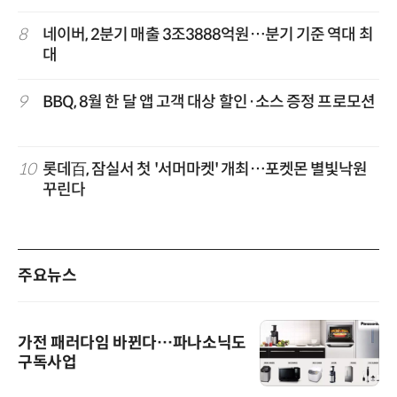
8
네이버, 2분기 매출 3조3888억원…분기 기준 역대 최
대
9
BBQ, 8월 한 달 앱 고객 대상 할인·소스 증정 프로모션
10
롯데百, 잠실서 첫 '서머마켓' 개최…포켓몬 별빛낙원
꾸린다
주요뉴스
가전 패러다임 바뀐다…파나소닉도
구독사업