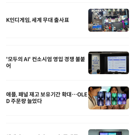
K인디게임, 세계 무대 출사표
'모두의 AI' 컨소시엄 영입 경쟁 불붙
어
애플, 패널 재고 보유기간 확대…OLE
D 주문량 늘었다