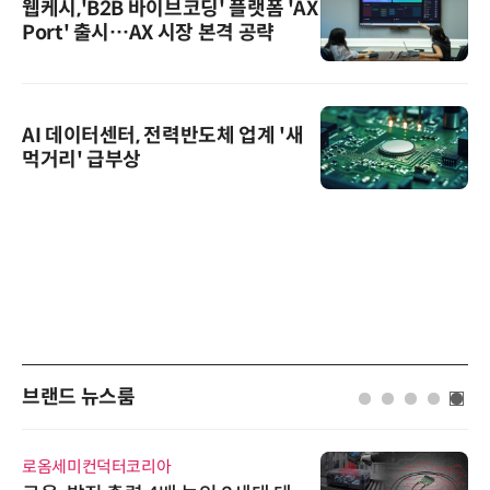
웹케시,'B2B 바이브코딩' 플랫폼 'AX
Port' 출시…AX 시장 본격 공략
AI 데이터센터, 전력반도체 업계 '새
먹거리' 급부상
브랜드 뉴스룸
로옴세미컨덕터코리아