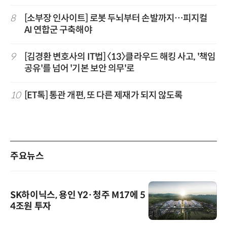
8
[소부장 인사이트] 로봇 두뇌부터 손발까지…피지컬
AI 연합군 구축해야
9
[김경환 변호사의 IT법] 〈13〉클라우드 해킹 사고, '책임
공유'를 넘어 '기본 보안 의무'로
10
[ET톡] 통관 개편, 또 다른 제재가 되지 않도록
주요뉴스
SK하이닉스, 용인 Y2·청주 M17에 5
4조원 투자