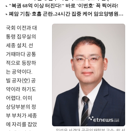
국회 이전과 대
통령 집무실의
세종 설치. 선
거때마다 공통
적으로 등장하
는 공약이다.
빌 공자(空) 공
약이라 하기도
어렵다. 이미
상당부분의 정
부 부처가 세종
에 자리를 잡았
임성은 서경대 공공인재학부 교수·前 서