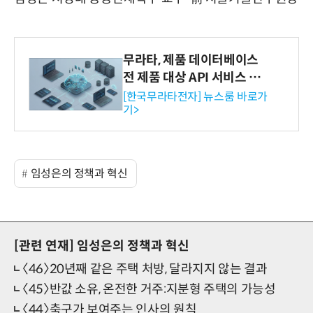
무라타, 제품 데이터베이스
전 제품 대상 API 서비스 제
공…73개 제품 카테고리로
[한국무라타전자] 뉴스룸 바로가
기>
확대
임성은의 정책과 혁신
[관련 연재]
임성은의 정책과 혁신
〈46〉20년째 같은 주택 처방, 달라지지 않는 결과
〈45〉반값 소유, 온전한 거주:지분형 주택의 가능성
〈44〉축구가 보여주는 인사의 원칙