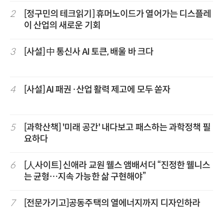
2
[정구민의 테크읽기] 휴머노이드가 열어가는 디스플레
이 산업의 새로운 기회
3
[사설] 中 통신사 AI 토큰, 배울 바 크다
4
[사설] AI 패권·산업 활력 제고에 모두 쏟자
5
[과학산책] '미래 공간' 내다보고 패스하는 과학정책 필
요하다
6
[人사이트] 신애라 교원 웰스 앰배서더 “진정한 웰니스
는 균형…지속 가능한 삶 구현해야”
7
[전문가기고]공동주택의 열에너지까지 디자인하라