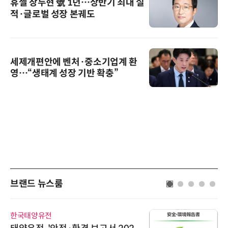
휴젤 장두현 號 1년…상반기 최대 실
적·글로벌 성장 본궤도
세제개편안에 벤처·중소기업계 환
영…“생태계 성장 기반 확충”
브랜드 뉴스룸
한국태양유전