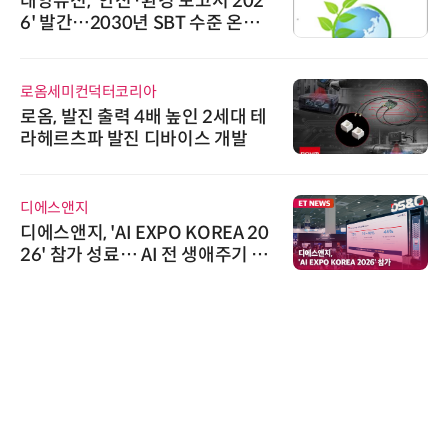
태양유전, '안전·환경 보고서 202
6' 발간…2030년 SBT 수준 온실
가스 감축 추진
로옴세미컨덕터코리아
로옴, 발진 출력 4배 높인 2세대 테
라헤르츠파 발진 디바이스 개발
디에스앤지
디에스앤지, 'AI EXPO KOREA 20
26' 참가 성료… AI 전 생애주기 아
우르는 통합 솔루션 선봬