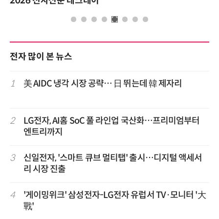
2026 전자신문 테크데이
전자 많이 본 뉴스
1
美 AIDC 냉각 시장 공략… 日 뛰는데 韓 제자리
2
LG전자, AI홈 SoC 풀 라인업 국산화…프리미엄부터
엔트리까지
3
신일전자, '스마트 큐브 멀티탭' 출시…디지털 액세서
리 시장 진출
4
'게이밍위크' 삼성전자-LG전자 유럽서 TV·모니터 '大
戰'