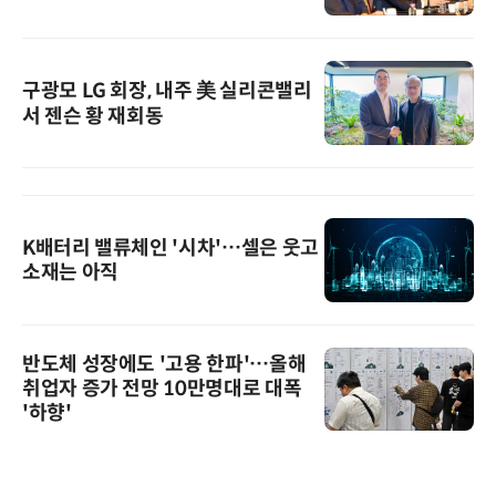
구광모 LG 회장, 내주 美 실리콘밸리
서 젠슨 황 재회동
K배터리 밸류체인 '시차'…셀은 웃고
소재는 아직
반도체 성장에도 '고용 한파'…올해
취업자 증가 전망 10만명대로 대폭
'하향'