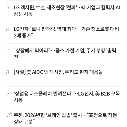
5
LG 엑사원, 中企 제조현장 '전파'…대기업과 협력사 AI
상생 시동
6
LG전자 “로니 판매량, 역대 최다…기존 청소로봇 대비
3배 증가”
7
“상장폐지 막아라”…중소 가전 기업, 주가 부양 '총력
전'
8
[사설] 美 AIDC 냉각 시장, 우리도 현지 대응을
9
'상업용 디스플레이 빌려쓴다' …LG전자, 美 B2B 구독
시동
10
쿠첸, 2026년형 '브레인 밥솥' 출시…“표정으로 작동
상태 구분”