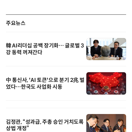
주요뉴스
韓 AI리더십 공백 장기화… 글로벌 3
강 동력 꺼져간다
中 통신사, 'AI 토큰'으로 분기 2兆 벌
었다…한국도 사업화 시동
김정관, “성과급, 주총 승인 거치도록
상법 개정”