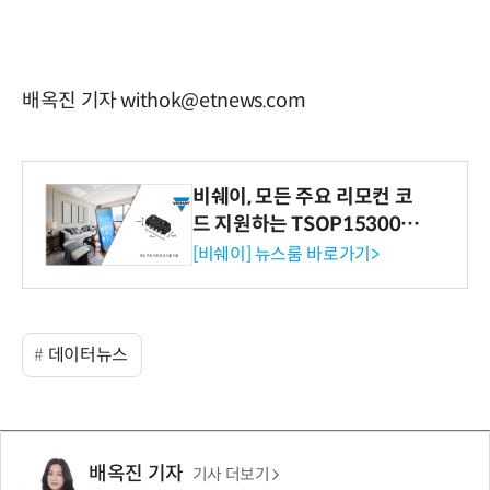
배옥진 기자 withok@etnews.com
비쉐이, 모든 주요 리모컨 코
드 지원하는 TSOP15300 시
리즈 IR 수신기 출시
[비쉐이] 뉴스룸 바로가기>
데이터뉴스
배옥진 기자
기사 더보기