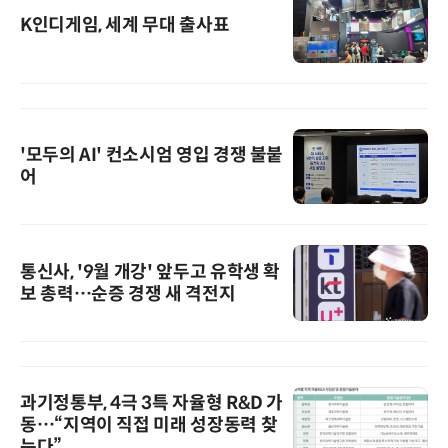
K인디게임, 세계 무대 출사표
'모두의 AI' 컨소시엄 영입 경쟁 불붙
어
통신사, '9월 개강' 앞두고 유학생 확
보 총력…순증 경쟁 새 격전지
과기정통부, 4극 3특 자율형 R&D 가
동…“지역이 직접 미래 성장동력 찾
는다”