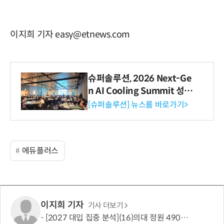
이지희 기자 easy@etnews.com
슈퍼솔루션, 2026 Next-Ge
n AI Cooling Summit 성황
리 성료
[슈퍼솔루션] 뉴스룸 바로가기>
에듀플러스
이지희 기자
기사 더보기
[2027 대입 집중 분석](16)의대 정원 490명 늘었지만…서울·수도권은 전형 변화에 주목