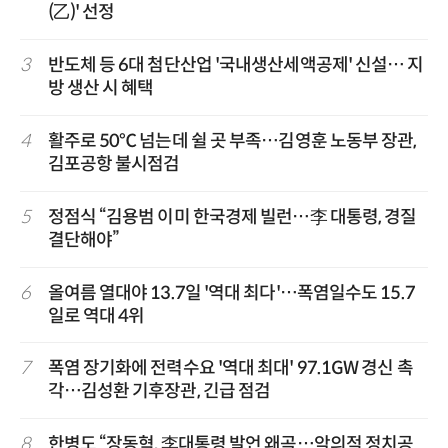
(乙)' 선정
3
반도체 등 6대 첨단산업 '국내생산세액공제' 신설… 지
방 생산 시 혜택
4
활주로 50℃ 넘는데 쉴 곳 부족…김영훈 노동부 장관,
김포공항 불시점검
5
정점식 “김용범 이미 한국경제 빌런…李 대통령, 경질
결단해야”
6
올여름 열대야 13.7일 '역대 최다'…폭염일수도 15.7
일로 역대 4위
7
폭염 장기화에 전력수요 '역대 최대' 97.1GW 경신 촉
각…김성환 기후장관, 긴급 점검
8
한병도 “장동혁, 李대통령 발언 왜곡…악의적 정치공