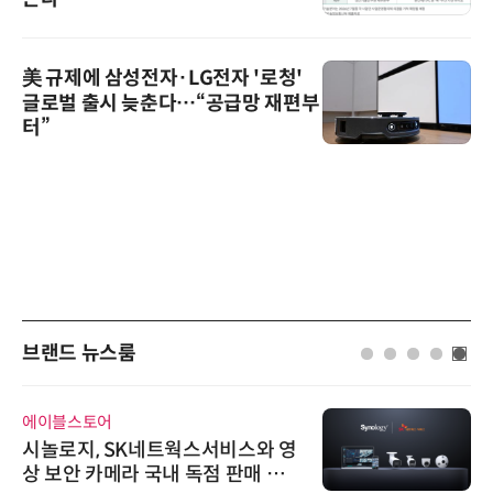
美 규제에 삼성전자·LG전자 '로청'
글로벌 출시 늦춘다…“공급망 재편부
터”
브랜드 뉴스룸
에이블스토어
시놀로지, SK네트웍스서비스와 영
상 보안 카메라 국내 독점 판매 파