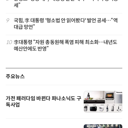
세”
9
국힘, 李 대통령 '형소법 안 읽어봤다' 발언 공세…“역
대급 망언”
10
李대통령 “자원 총동원해 폭염 피해 최소화…내년도
예산안에도 반영”
주요뉴스
가전 패러다임 바뀐다 파나소닉도 구
독사업