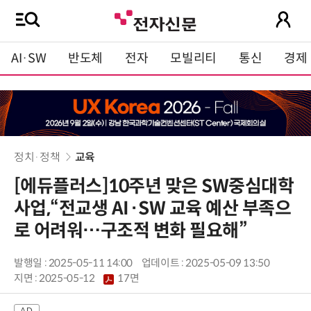
AI·SW
반도체
전자
모빌리티
통신
경제
정치·정책
교육
[에듀플러스]10주년 맞은 SW중심대학
사업,“전교생 AI·SW 교육 예산 부족으
로 어려워…구조적 변화 필요해”
발행일 : 2025-05-11 14:00
업데이트 : 2025-05-09 13:50
지면 :
2025-05-12
17면