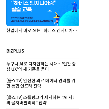
기반 정리·리서치·보고 자동화
현업에서 바로 쓰는 "하네스 엔지니어링" 실습 교육
BIZPLUS
누구나 AI로 디자인하는 시대…'인간 중
심 UX'의 새 기준을 묻다
[올쇼TV] 안전한 의료 데이터 관리를 위
한 통합 인프라 전략
[올쇼TV] 스플렁크가 제시하는 "AI 시대
의 옵저버빌리티" 전략