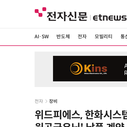
AI·SW
반도체
전자
모빌리티
통
전자
장비
위드피에스, 한화시스템과