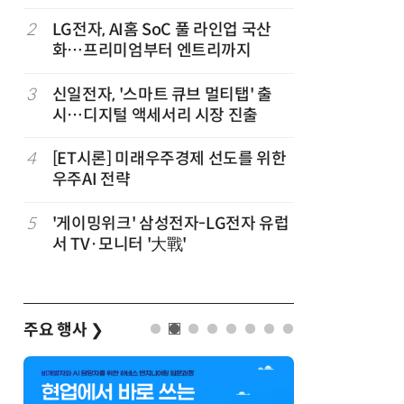
2
LG전자, AI홈 SoC 풀 라인업 국산
7
쿠첸, 20
화…프리미엄부터 엔트리까지
시…“표정
3
신일전자, '스마트 큐브 멀티탭' 출
8
LG 엑사
시…디지털 액세서리 시장 진출
대기업과 
,
4
[ET시론] 미래우주경제 선도를 위한
9
“상장폐지
우주AI 전략
주가 부양
5
'게이밍위크' 삼성전자-LG전자 유럽
10
[포토] 
서 TV·모니터 '大戰'
주요 행사
❯