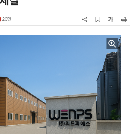
 체결
7
쿠첸, 2026년형 '브레인 밥솥' 출
시…“표정으로 작동 상태 구분”
20면
8
LG 엑사원, 中企 제조현장 '전파'…
대기업과 협력사 AI 상생 시동
9
“상장폐지 막아라”…중소 가전 기업
주가 부양 '총력전'
10
[포토] 폭염엔 물놀이지~