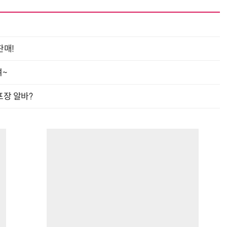
판매!
여~
프장 알바?