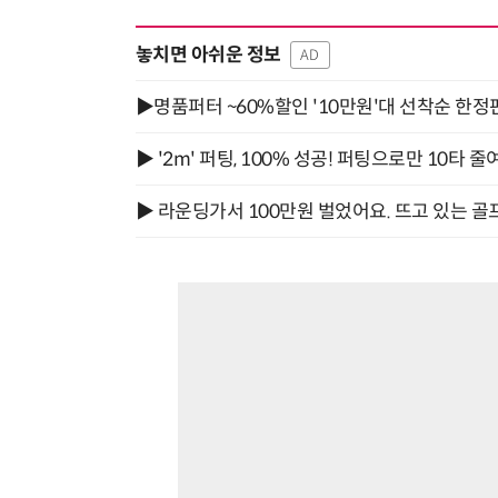
놓치면 아쉬운 정보
AD
▶명품퍼터 ~60%할인 '10만원'대 선착순 한정
▶ '2m' 퍼팅, 100% 성공! 퍼팅으로만 10타 줄
▶ 라운딩가서 100만원 벌었어요. 뜨고 있는 골