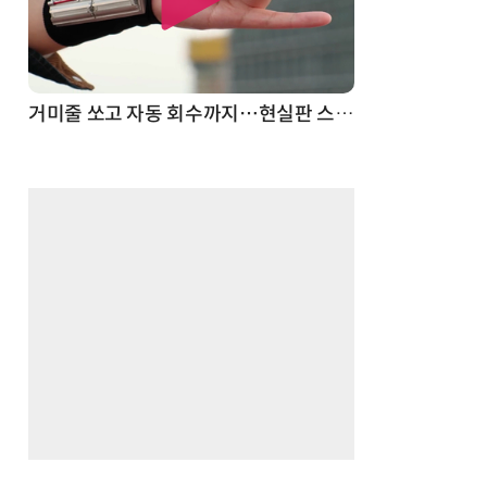
거미줄 쏘고 자동 회수까지…현실판 스파이더맨 웹 슈터