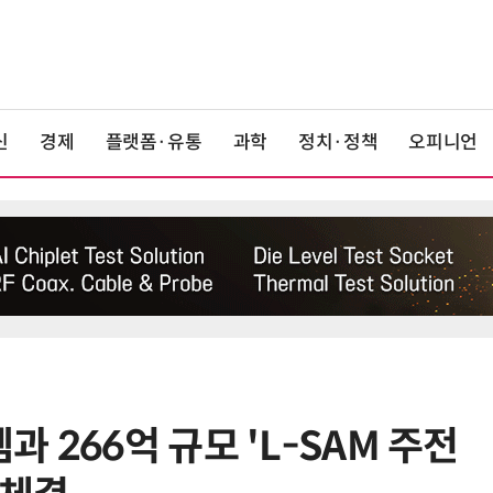
신
경제
플랫폼·유통
과학
정치·정책
오피니언
 266억 규모 'L-SAM 주전
6
LG전자 “로니 판매량, 역대 최다…
기존 청소로봇 대비 3배 증가”