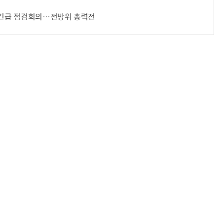
' 긴급 점검회의…전방위 총력전
“시간당 4만원”…휴머노이드가 집 찾아가 청소해준다
반려견 유골을 우주에 뿌렸다…GPS 추적기로 회수까지 성공