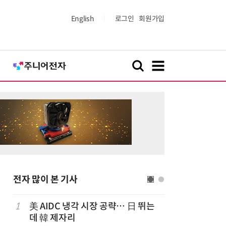
English
로그인
회원가입
전자 많이 본 기사
1
美 AIDC 냉각 시장 공략… 日 뛰는
6
LG전자 
데 韓 제자리
기존 청소