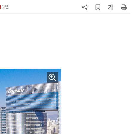
험대
2면
7
테슬라, 6개월 연속 수입차 1위 질주
8
중국산 車 수입 1년 새 2배…獨 제
고 1위
9
제네시스-대한항공, 전기차 구매 시
1만마일 쏜다
10
대한항공, 美 아처와 '군용 AAM' 개
발…국산화 발판