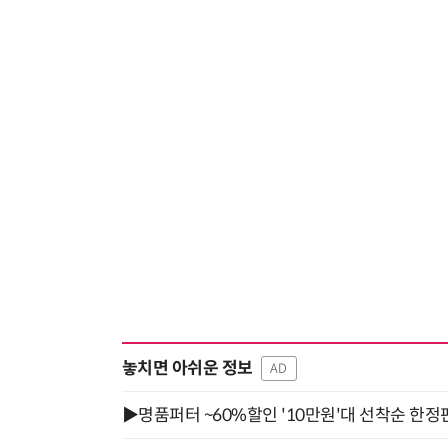
놓치면 아쉬운 정보
AD
▶명품퍼터 ~60%할인 '10만원'대 선착순 한정