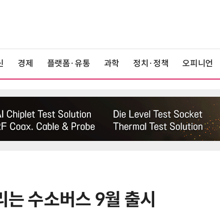
신
경제
플랫폼·유통
과학
정치·정책
오피니언
달리는 수소버스 9월 출시
6
[테크 차이나] 배터리 교체비가 찻값
넘었다…中 전기차 재활용 체계 시