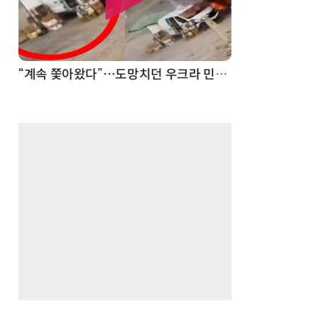
“계속 쫓아왔다”…도망치던 우크라 민간인 공격한 러 자폭 드론