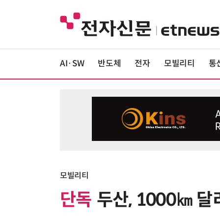
AI·SW
반도체
전자
모빌리티
통
모빌리티
단독
두산, 1000㎞ 