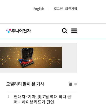
English
로그인
회원가입
모빌리티 많이 본 기사
1
현대차·기아, 美 7월 역대 최다 판
6
[테크 차
매…하이브리드가 견인
넘었다…中