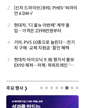
험대
2
[신차 드라이브] BYD, PHEV '씨라이
7
테슬라, 
언 6 DM-i'
치
3
현대차, '디 올뉴 아반떼' 계약 돌
8
중국산 車
입…가격은 2398만원부터
고 1위
4
기아, PV5 10종으로 늘린다…전기
9
제네시스-
차 구매·교체 지원금·할인 혜택
1만마일 
5
현대차 아이오닉 9, 獨 평가서 볼보
10
대한항공, 
EX90 제쳐…차체·파워트레인 '우
발…국산
위'
주요 행사
❯