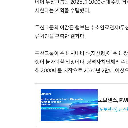
이어 두산그룹은 2026년 1000㎞대 주행 
시한다는 계획을 수립했다.
두산그룹의 이같은 행보는 수소연료전지(두산
류체인을 구축한 결과다.
두산그룹이 수소 시내버스(저상형)에 수소 
쟁이 불가피할 전망이다. 광역자치단체의 수소
해 2000대를 시작으로 2030년 2만대 이상
노보센스, P
[노보센스] 뉴스