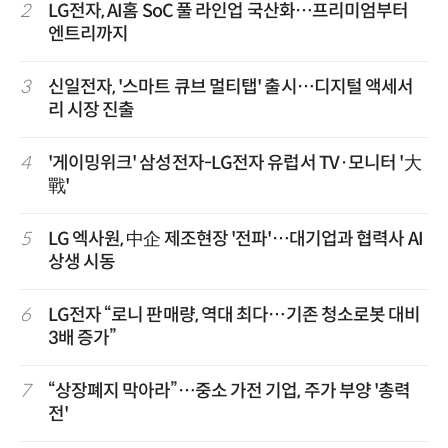
2
LG전자, AI홈 SoC 풀 라인업 국산화…프리미엄부터
엔트리까지
3
신일전자, '스마트 큐브 멀티탭' 출시…디지털 액세서
리 시장 진출
4
'게이밍위크' 삼성전자-LG전자 유럽서 TV·모니터 '大
戰'
5
LG 엑사원, 中企 제조현장 '전파'…대기업과 협력사 AI
상생 시동
6
LG전자 “로니 판매량, 역대 최다…기존 청소로봇 대비
3배 증가”
7
“상장폐지 막아라”…중소 가전 기업, 주가 부양 '총력
전'