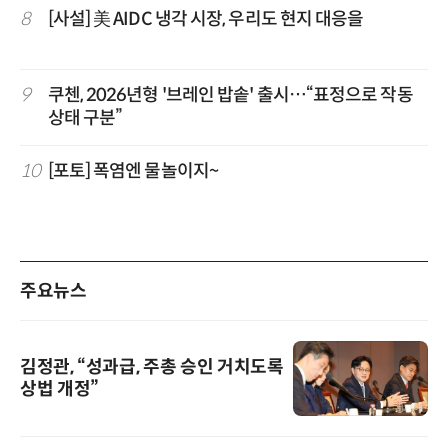
8
[사설] 美 AIDC 냉각 시장, 우리도 현지 대응을
9
쿠첸, 2026년형 '브레인 밥솥' 출시…“표정으로 작동
상태 구분”
10
[포토] 폭염엔 물놀이지~
주요뉴스
김정관, “성과급, 주총 승인 거치도록
상법 개정”