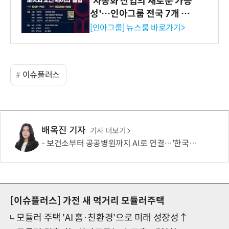
'자동화 산업의 새로운 가능
성'…인아그룹 전국 7개 도
시 세미나 페어 개최
[인아그룹] 뉴스룸 바로가기>
이슈플러스
배옥진 기자
기사 더보기
보건소부터 공공병원까지 AI로 연결…'한국형 소버린 의료AI'도 개발
[이슈플러스]
가전 새 먹거리 모듈러주택
모듈러 주택 'AI 홈·친환경'으로 미래 성장성↑