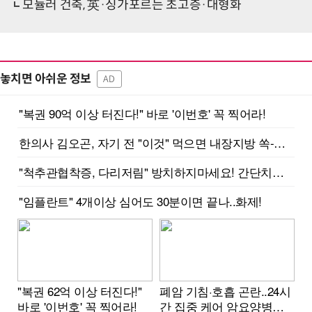
모듈러 건축, 英·싱가포르는 초고층·대형화
놓치면 아쉬운 정보
AD