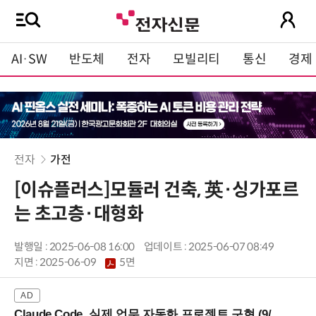
AI·SW
반도체
전자
모빌리티
통신
경제
전자
가전
[이슈플러스]모듈러 건축, 英·싱가포르
는 초고층·대형화
발행일 : 2025-06-08 16:00
업데이트 : 2025-06-07 08:49
지면 :
2025-06-09
5면
Claude Code, 실제 업무 자동화 프로젝트 구현 (9/16 ~17 강남역)