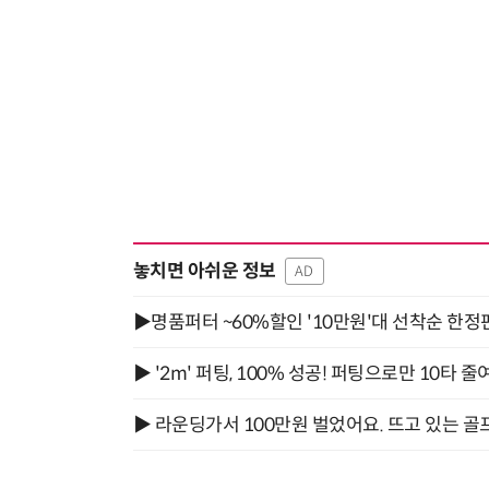
놓치면 아쉬운 정보
AD
▶명품퍼터 ~60%할인 '10만원'대 선착순 한정
▶ '2m' 퍼팅, 100% 성공! 퍼팅으로만 10타 줄
▶ 라운딩가서 100만원 벌었어요. 뜨고 있는 골