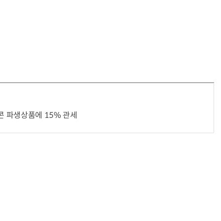
반려견 유골을 우주에 뿌렸다…GPS 추적기로 회수까지 성공
“입으면 전투력 상승?” 드래곤볼 전투복 닮은 중량조끼
콘 파생상품에 15% 관세