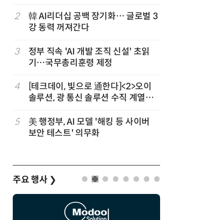
차
2
韓 AI리더십 공백 장기화… 글로벌 3
7
소프트피브
발
강 동력 꺼져간다
원 구형 
과제 공식
3
정부 직속 'AI 개발 조직 신설' 초읽
8
국산 CS
기…국무총리훈령 제정
다…5개사
4
[테크데이, 빛으로 通한다]<2>오이
9
코히어, 
솔루션, 광 통신 솔루션 수직 계열
원…“韓이
화…'실리콘 포토닉스·CPO 집중 공
략'
5
美 행정부, AI 모델 '해킹 등 사이버
10
구광모 L
보안 테스트' 의무화
서 젠슨 
주요 행사
❯