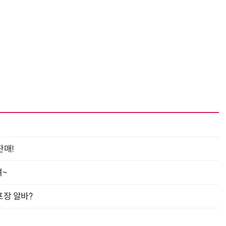
판매!
여~
프장 알바?