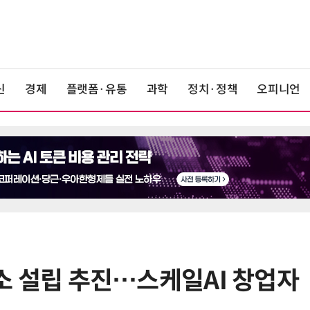
신
경제
플랫폼·유통
과학
정치·정책
오피니언
연구소 설립 추진…스케일AI 창업자
6
오픈AI 첫 AI 기기 윤곽…'도넛 모
양'에 가격은 300~400달러