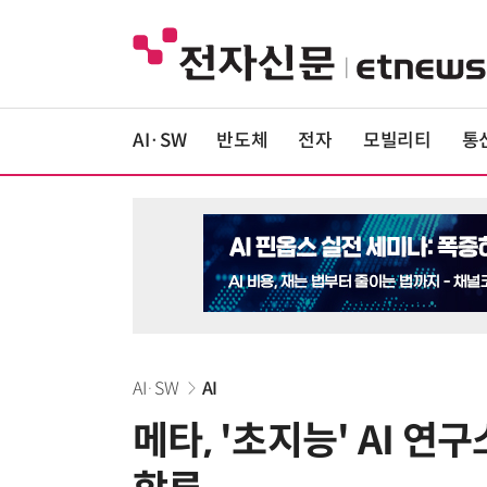
AI·SW
반도체
전자
모빌리티
통
AI·SW
AI
메타, '초지능' AI 