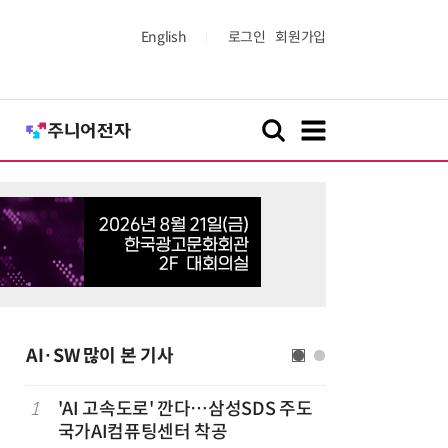
English
로그인
회원가입
AI·SW 많이 본 기사
1
'AI 고속도로' 깐다…삼성SDS 주도
6
오픈AI 첫
국가AI컴퓨팅센터 착공
양'에 가