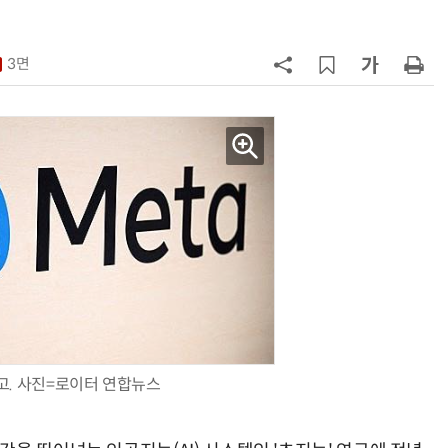
7
소프트피브이·성균관대, 실내용 3
원 구형 태양전지 IEC 국제표준 개
3면
과제 공식 승인
8
국산 CSP사 '마켓플레이스' 커졌
다…5개사 등록 솔루션 1439개
9
코히어, 통제 가능한 소버린 AI 지
원…“韓이 아태 승부처”
10
구광모 LG 회장, 내주 美 실리콘밸리
서 젠슨 황 재회동
고. 사진=로이터 연합뉴스