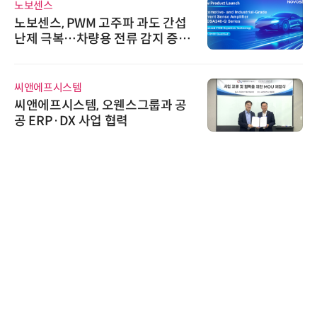
노보센스
노보센스, PWM 고주파 과도 간섭
난제 극복…차량용 전류 감지 증폭
기
씨앤에프시스템
씨앤에프시스템, 오웬스그룹과 공
공 ERP·DX 사업 협력