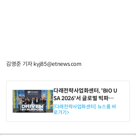
김영준 기자 kyj85@etnews.com
다래전략사업화센터, 'BIO U
SA 2026'서 글로벌 빅파마
와의 비즈니스 미팅 지원…K
[다래전략사업화센터] 뉴스룸 바
로가기>
-바이오 해외 진출 교두보 확
보