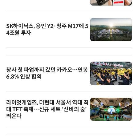
SK하이닉스, 용인 Y2·청주 M17에 5
4조원 투자
창사 첫 파업까지 갔던 카카오…연봉
6.3% 인상 합의
라이엇게임즈, 더현대 서울서 역대 최
대 TFT 축제…신규 세트 '신비의 숲'
띄운다