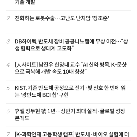
기술 개발
2
진화하는 로봇수술…고난도 난치암 '정조준'
3
DB하이텍, 반도체 장비 공공나노팹에 무상 이전…“상
생 협력으로 생태계 고도화”
4
[人사이트] 남진우 한양대 교수 “AI 신약 병목, K-문샷
으로 극복해 개발 속도 10배 향상”
5
KIST, 기존 반도체 공정으로 전기·빛 신호 한 번에 읽
는 '광반도체 BCI 칩' 구현
6
휴젤 장두현 號 1년…상반기 최대 실적·글로벌 성장
본궤도
7
[K-과학인재 고등학생 캠프] 반도체·바이오 실험에 더