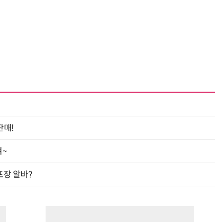
판매!
여~
프장 알바?