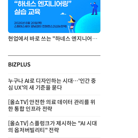
기반 정리·리서치·보고 자동화
현업에서 바로 쓰는 "하네스 엔지니어링" 실습 교육
BIZPLUS
누구나 AI로 디자인하는 시대…'인간 중
심 UX'의 새 기준을 묻다
[올쇼TV] 안전한 의료 데이터 관리를 위
한 통합 인프라 전략
[올쇼TV] 스플렁크가 제시하는 "AI 시대
의 옵저버빌리티" 전략