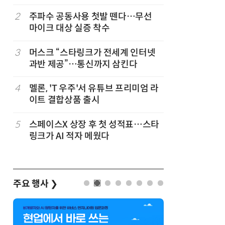
2
주파수 공동사용 첫발 뗀다…무선
7
뉴스는 그
마이크 대상 실증 착수
뉴스 무단
벌
3
머스크 “스타링크가 전세계 인터넷
8
中 통신사,
과반 제공”…통신까지 삼킨다
었다…한
4
멜론, 'T 우주'서 유튜브 프리미엄 라
9
중고폰 안
이트 결합상품 출시
불안 줄였
5
스페이스X 상장 후 첫 성적표…스타
10
[ET톡]
링크가 AI 적자 메웠다
주요 행사
❯