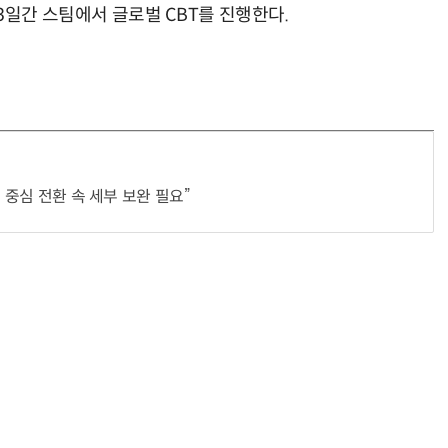
3일간 스팀에서 글로벌 CBT를 진행한다.
거미줄 쏘고 자동 회수까지…현실판 스파이더맨 웹 슈터
70년 만에 돌아온 시베리아호랑이…카자흐스탄 야생에 풀렸다
 중심 전환 속 세부 보완 필요”