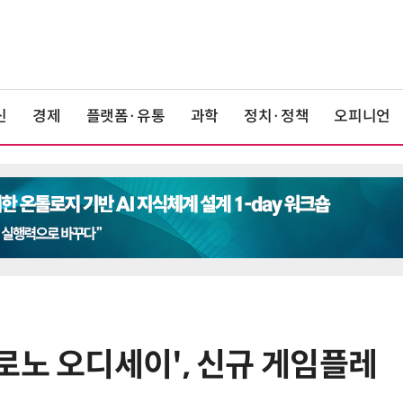
신
경제
플랫폼·유통
과학
정치·정책
오피니언
로노 오디세이', 신규 게임플레
6
K위성망 2035년까지 512기 띄운