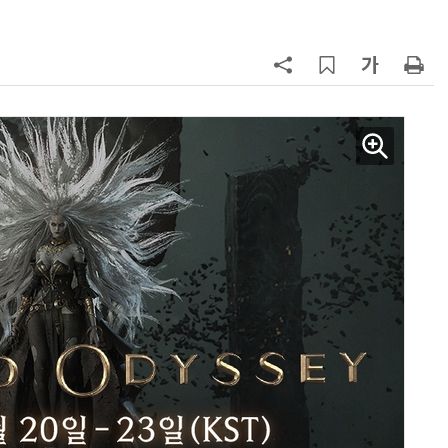
7
뉴스는 그냥 써도 된다?…법원, 방송
뉴스 무단 사용에 첫 제동
8
中 통신사, 'AI 토큰'으로 분기 2兆 
었다…한국도 사업화 시동
9
중고폰 안심 인증 50곳 돌파…고객
불안 줄였지만 '홍보 부족' 과제
10
[ET톡] 방미통위의 빈 의자