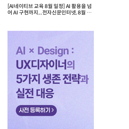
[AI네이티브 교육 8월 일정] AI 활용을 넘
어 AI 구현까지...전자신문인터넷, 8월 실
전 교육·워크숍 개최 발행일 : 2026-07-
23 10:46