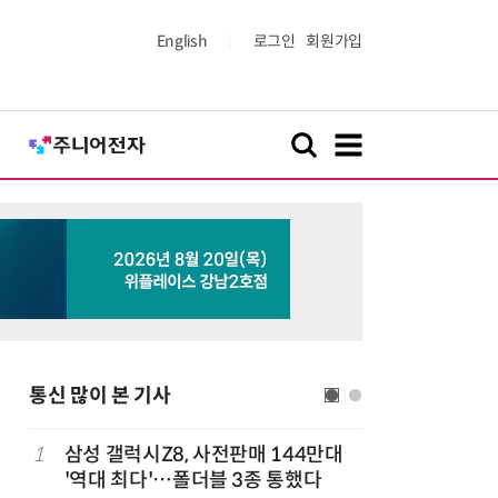
English
로그인
회원가입
통신 많이 본 기사
다
1
삼성 갤럭시Z8, 사전판매 144만대
6
K위성망 
'역대 최다'…폴더블 3종 통했다