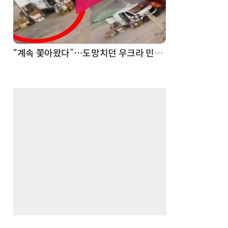
“계속 쫓아왔다”…도망치던 우크라 민간인 공격한 러 자폭 드론