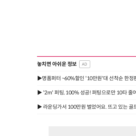
놓치면 아쉬운 정보
AD
▶명품퍼터 ~60%할인 '10만원'대 선착순 한정
▶ '2m' 퍼팅, 100% 성공! 퍼팅으로만 10타 줄
▶ 라운딩가서 100만원 벌었어요. 뜨고 있는 골