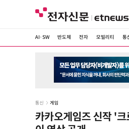
AI·SW
반도체
전자
모빌리티
통
통신
게임
카카오게임즈 신작 '크