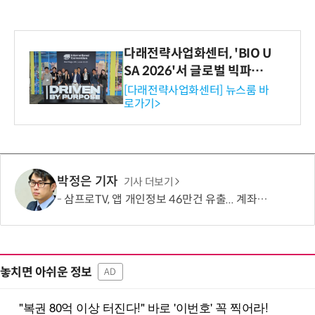
다래전략사업화센터, 'BIO U
SA 2026'서 글로벌 빅파마
와의 비즈니스 미팅 지원…K
[다래전략사업화센터] 뉴스룸 바
로가기>
-바이오 해외 진출 교두보 확
보
박정은 기자
기사 더보기
삼프로TV, 앱 개인정보 46만건 유출... 계좌·카드정보도 포함
놓치면 아쉬운 정보
AD