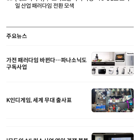
일 산업 패러다임 전환 모색
주요뉴스
가전 패러다임 바뀐다…파나소닉도
구독사업
K인디게임, 세계 무대 출사표