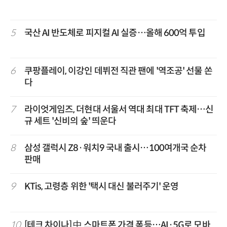
5
국산 AI 반도체로 피지컬 AI 실증…올해 600억 투입
6
쿠팡플레이, 이강인 데뷔전 직관 팬에 '역조공' 선물 쏜
다
7
라이엇게임즈, 더현대 서울서 역대 최대 TFT 축제…신
규 세트 '신비의 숲' 띄운다
8
삼성 갤럭시 Z8·워치9 국내 출시…100여개국 순차
판매
9
KTis, 고령층 위한 '택시 대신 불러주기' 운영
10
[테크 차이나] 中 스마트폰 가격 폭등…AI·5G로 모바