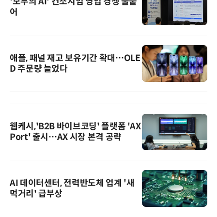
'모두의 AI' 컨소시엄 영입 경쟁 불붙
어
애플, 패널 재고 보유기간 확대…OLE
D 주문량 늘었다
웹케시,'B2B 바이브코딩' 플랫폼 'AX
Port' 출시…AX 시장 본격 공략
AI 데이터센터, 전력반도체 업계 '새
먹거리' 급부상