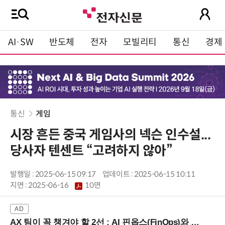
AI·SW
반도체
전자
모빌리티
통신
경제
통신
게임
시장 흔든 중국 게임사의 넥슨 인수설...
당사자 텐센트 “고려하지 않아”
발행일 : 2025-06-15 09:17
업데이트 : 2025-06-15 10:11
지면 :
2025-06-16
10면
AX 팀이 꼭 챙겨야 할 2선 : AI 핀옵스(FinOps)와 토큰 거버넌스 (8/21 잠실역)