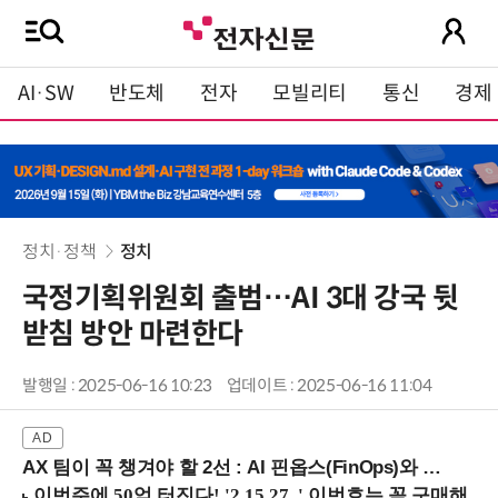
AI·SW
반도체
전자
모빌리티
통신
경제
정치·정책
정치
국정기획위원회 출범…AI 3대 강국 뒷
받침 방안 마련한다
발행일 : 2025-06-16 10:23
업데이트 : 2025-06-16 11:04
AX 팀이 꼭 챙겨야 할 2선 : AI 핀옵스(FinOps)와 토큰 거버넌스 (8/21 잠실역)