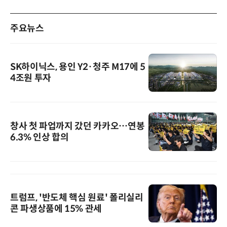
주요뉴스
SK하이닉스, 용인 Y2·청주 M17에 5
4조원 투자
창사 첫 파업까지 갔던 카카오…연봉
6.3% 인상 합의
트럼프, '반도체 핵심 원료' 폴리실리
콘 파생상품에 15% 관세