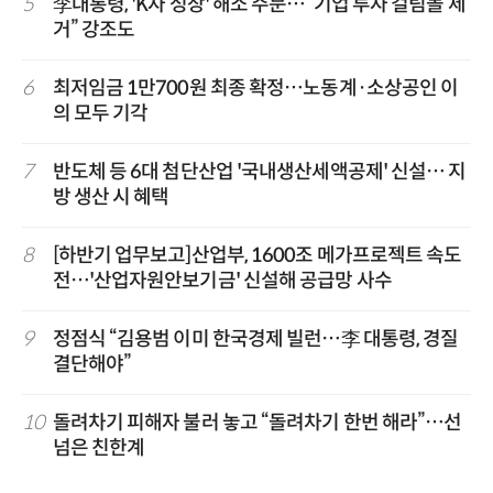
5
李대통령, 'K자 성장' 해소 주문…“기업 투자 걸림돌 제
거” 강조도
6
최저임금 1만700원 최종 확정…노동계·소상공인 이
의 모두 기각
7
반도체 등 6대 첨단산업 '국내생산세액공제' 신설… 지
방 생산 시 혜택
8
[하반기 업무보고]산업부, 1600조 메가프로젝트 속도
전…'산업자원안보기금' 신설해 공급망 사수
9
정점식 “김용범 이미 한국경제 빌런…李 대통령, 경질
결단해야”
10
돌려차기 피해자 불러 놓고 “돌려차기 한번 해라”…선
넘은 친한계