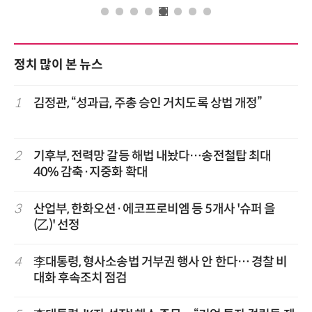
정치 많이 본 뉴스
1
김정관, “성과급, 주총 승인 거치도록 상법 개정”
2
기후부, 전력망 갈등 해법 내놨다…송전철탑 최대
40% 감축·지중화 확대
3
산업부, 한화오션·에코프로비엠 등 5개사 '슈퍼 을
(乙)' 선정
4
李대통령, 형사소송법 거부권 행사 안 한다… 경찰 비
대화 후속조치 점검