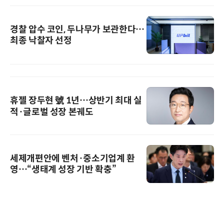
경찰 압수 코인, 두나무가 보관한다…
최종 낙찰자 선정
휴젤 장두현 號 1년…상반기 최대 실
적·글로벌 성장 본궤도
세제개편안에 벤처·중소기업계 환
영…“생태계 성장 기반 확충”