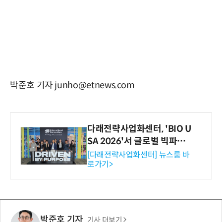
박준호 기자 junho@etnews.com
다래전략사업화센터, 'BIO U
SA 2026'서 글로벌 빅파마
와의 비즈니스 미팅 지원…K
[다래전략사업화센터] 뉴스룸 바
로가기>
-바이오 해외 진출 교두보 확
보
박준호 기자
기사 더보기