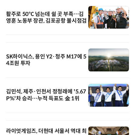
활주로 50℃ 넘는데 쉴 곳 부족…김
영훈 노동부 장관, 김포공항 불시점검
SK하이닉스, 용인 Y2·청주 M17에 5
4조원 투자
김민석, 제주·인천서 정청래에 '5.67
P%'차 승리…누적 득표도 金 1위
라이엇게임즈, 더현대 서울서 역대 최