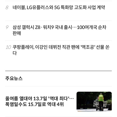
8
네이블, LG유플러스와 5G 특화망 고도화 사업 계약
9
삼성 갤럭시 Z8·워치9 국내 출시…100여개국 순차
판매
10
쿠팡플레이, 이강인 데뷔전 직관 팬에 '역조공' 선물 쏜
다
주요뉴스
올여름 열대야 13.7일 '역대 최다'…
폭염일수도 15.7일로 역대 4위