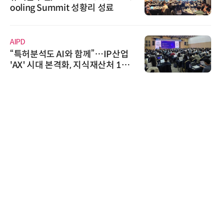
상 보안 카메라 국내 독점 판매 파
트너십 체결
와이즈스톤
와이즈스톤, 에이데이타 'SCV 기반
수집 데이터'에 DQ인증 최고 등급
수여
노보센스
노보센스, PWM 고주파 과도 간섭
난제 극복…차량용 전류 감지 증폭
기