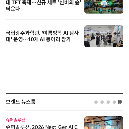
대 TFT 축제…신규 세트 '신비의 숲'
띄운다
국립광주과학관, '여름방학 AI 탐사
대' 운영…10개 AI 동아리 참가
브랜드 뉴스룸
에이블스토어
시놀로지, SK네트웍스서비스와 영