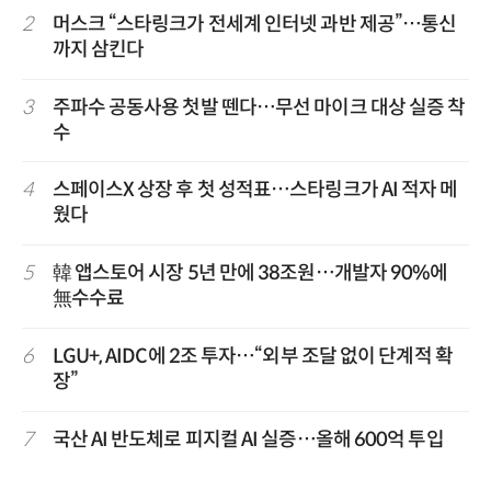
2
머스크 “스타링크가 전세계 인터넷 과반 제공”…통신
까지 삼킨다
3
주파수 공동사용 첫발 뗀다…무선 마이크 대상 실증 착
수
4
스페이스X 상장 후 첫 성적표…스타링크가 AI 적자 메
웠다
5
韓 앱스토어 시장 5년 만에 38조원…개발자 90%에
無수수료
6
LGU+, AIDC에 2조 투자…“외부 조달 없이 단계적 확
장”
7
국산 AI 반도체로 피지컬 AI 실증…올해 600억 투입