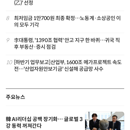
(乙)' 선정
8
최저임금 1만700원 최종 확정…노동계·소상공인 이
의 모두 기각
9
李대통령, '1390조 협력' 안고 지구 한 바퀴…귀국 직
후 부동산·증시 점검
10
[하반기 업무보고]산업부, 1600조 메가프로젝트 속도
전…'산업자원안보기금' 신설해 공급망 사수
주요뉴스
韓 AI리더십 공백 장기화… 글로벌 3
강 동력 꺼져간다