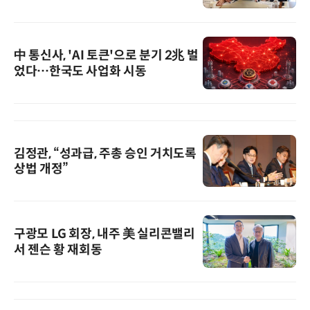
中 통신사, 'AI 토큰'으로 분기 2兆 벌
었다…한국도 사업화 시동
김정관, “성과급, 주총 승인 거치도록
상법 개정”
구광모 LG 회장, 내주 美 실리콘밸리
서 젠슨 황 재회동