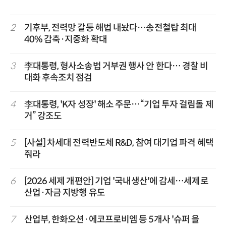
2
기후부, 전력망 갈등 해법 내놨다…송전철탑 최대
40% 감축·지중화 확대
3
李대통령, 형사소송법 거부권 행사 안 한다… 경찰 비
대화 후속조치 점검
4
李대통령, 'K자 성장' 해소 주문…“기업 투자 걸림돌 제
거” 강조도
5
[사설] 차세대 전력반도체 R&D, 참여 대기업 파격 혜택
줘라
6
[2026 세제 개편안] 기업 '국내생산'에 감세…세제로
산업·자금 지방행 유도
7
산업부, 한화오션·에코프로비엠 등 5개사 '슈퍼 을