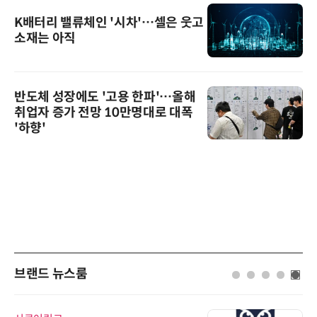
K배터리 밸류체인 '시차'…셀은 웃고
소재는 아직
반도체 성장에도 '고용 한파'…올해
취업자 증가 전망 10만명대로 대폭
'하향'
브랜드 뉴스룸