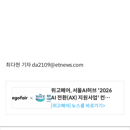
최다현 기자 da2109@etnews.com
위고페어, 서울AI허브 '2026
AI 전환(AX) 지원사업' 컨소
시엄 선정
[위고페어] 뉴스룸 바로가기>