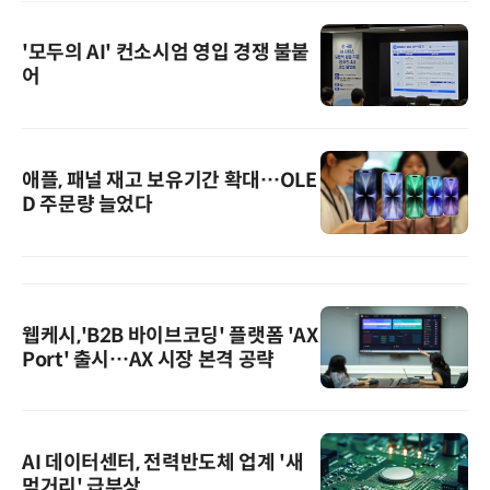
'모두의 AI' 컨소시엄 영입 경쟁 불붙
어
애플, 패널 재고 보유기간 확대…OLE
D 주문량 늘었다
웹케시,'B2B 바이브코딩' 플랫폼 'AX
Port' 출시…AX 시장 본격 공략
AI 데이터센터, 전력반도체 업계 '새
먹거리' 급부상