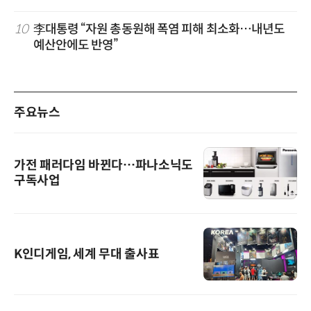
10
李대통령 “자원 총동원해 폭염 피해 최소화…내년도
예산안에도 반영”
주요뉴스
가전 패러다임 바뀐다…파나소닉도
구독사업
K인디게임, 세계 무대 출사표