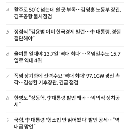
4
활주로 50℃ 넘는데 쉴 곳 부족…김영훈 노동부 장관,
김포공항 불시점검
5
정점식 “김용범 이미 한국경제 빌런…李 대통령, 경질
결단해야”
6
올여름 열대야 13.7일 '역대 최다'…폭염일수도 15.7
일로 역대 4위
7
폭염 장기화에 전력수요 '역대 최대' 97.1GW 경신 촉
각…김성환 기후장관, 긴급 점검
8
한병도 “장동혁, 李대통령 발언 왜곡…악의적 정치공
세”
9
국힘, 李 대통령 '형소법 안 읽어봤다' 발언 공세…“역
대급 망언”