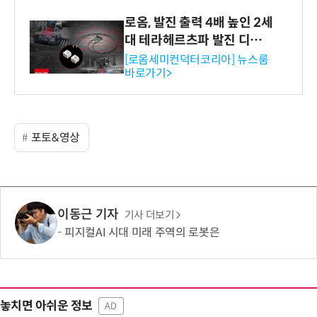
로옴, 발진 출력 4배 높인 2세
대 테라헤르츠파 발진 디바이
스 개발
[로옴세미컨덕터코리아] 뉴스룸
바로가기>
포토&영상
이동근 기자
기사 더보기
피지컬AI 시대 미래 주역의 로봇은
놓치면 아쉬운 정보
AD