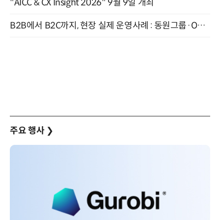
"AICC & CX Insight 2026" 9월 9일 개최
B2B에서 B2C까지, 현장 실제 운영사례 : 동원그룹·OCI·다이닝브랜즈그룹·당근 (8/27)
주요 행사
❯