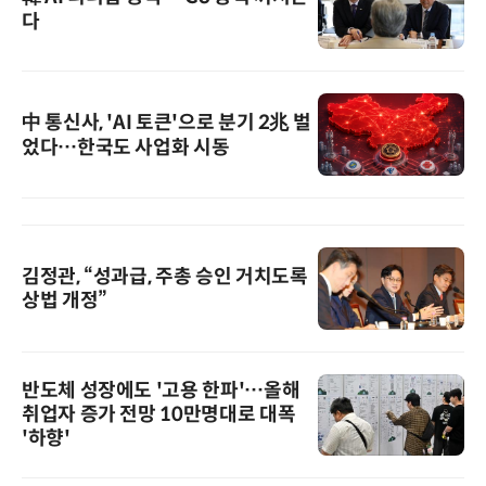
다
中 통신사, 'AI 토큰'으로 분기 2兆 벌
었다…한국도 사업화 시동
김정관, “성과급, 주총 승인 거치도록
상법 개정”
반도체 성장에도 '고용 한파'…올해
취업자 증가 전망 10만명대로 대폭
'하향'