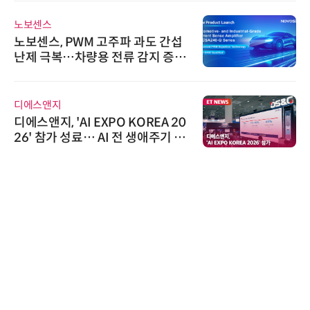
노보센스
노보센스, PWM 고주파 과도 간섭
난제 극복…차량용 전류 감지 증폭
기
디에스앤지
디에스앤지, 'AI EXPO KOREA 20
26' 참가 성료… AI 전 생애주기 아
우르는 통합 솔루션 선봬