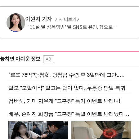
이원지 기자
기사 더보기
'11살 딸 성폭행범' 딸 SNS로 유인, 집으로 불러낸 아버지…결국 총 쐈다
놓치면 아쉬운 정보
AD