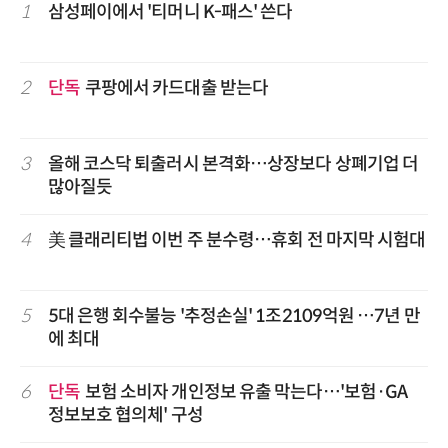
1
삼성페이에서 '티머니 K-패스' 쓴다
2
단독
쿠팡에서 카드대출 받는다
3
올해 코스닥 퇴출러시 본격화…상장보다 상폐기업 더
많아질듯
4
美 클래리티법 이번 주 분수령…휴회 전 마지막 시험대
5
5대 은행 회수불능 '추정손실' 1조2109억원 …7년 만
에 최대
6
단독
보험 소비자 개인정보 유출 막는다…'보험·GA
정보보호 협의체' 구성