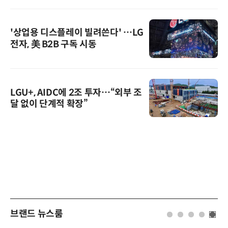
'상업용 디스플레이 빌려쓴다' …LG
전자, 美 B2B 구독 시동
LGU+, AIDC에 2조 투자…“외부 조
달 없이 단계적 확장”
브랜드 뉴스룸