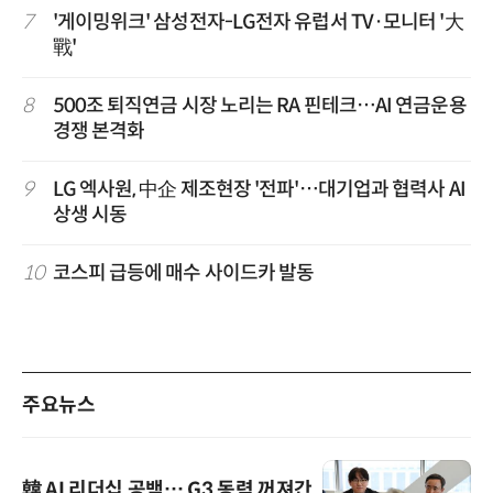
7
'게이밍위크' 삼성전자-LG전자 유럽서 TV·모니터 '大
戰'
8
500조 퇴직연금 시장 노리는 RA 핀테크…AI 연금운용
경쟁 본격화
9
LG 엑사원, 中企 제조현장 '전파'…대기업과 협력사 AI
상생 시동
10
코스피 급등에 매수 사이드카 발동
주요뉴스
韓 AI 리더십 공백… G3 동력 꺼져간