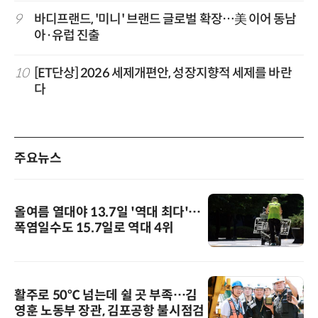
9
바디프랜드, '미니' 브랜드 글로벌 확장…美 이어 동남
아·유럽 진출
10
[ET단상] 2026 세제개편안, 성장지향적 세제를 바란
다
주요뉴스
올여름 열대야 13.7일 '역대 최다'…
폭염일수도 15.7일로 역대 4위
활주로 50℃ 넘는데 쉴 곳 부족…김
영훈 노동부 장관, 김포공항 불시점검