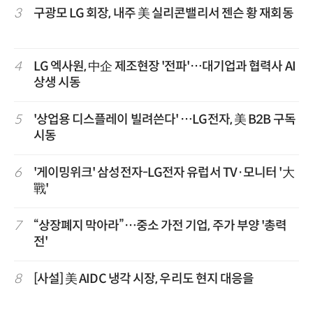
3
구광모 LG 회장, 내주 美 실리콘밸리서 젠슨 황 재회동
4
LG 엑사원, 中企 제조현장 '전파'…대기업과 협력사 AI
상생 시동
5
'상업용 디스플레이 빌려쓴다' …LG전자, 美 B2B 구독
시동
6
'게이밍위크' 삼성전자-LG전자 유럽서 TV·모니터 '大
戰'
7
“상장폐지 막아라”…중소 가전 기업, 주가 부양 '총력
전'
8
[사설] 美 AIDC 냉각 시장, 우리도 현지 대응을