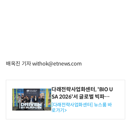
배옥진 기자 withok@etnews.com
다래전략사업화센터, 'BIO U
SA 2026'서 글로벌 빅파마
와의 비즈니스 미팅 지원…K
[다래전략사업화센터] 뉴스룸 바
로가기>
-바이오 해외 진출 교두보 확
보