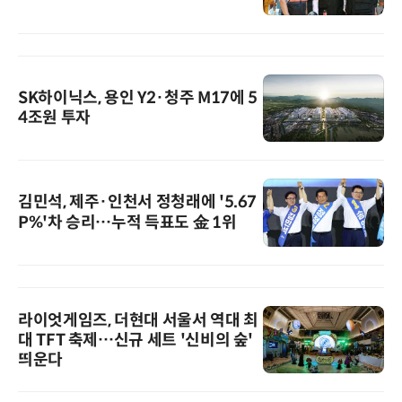
SK하이닉스, 용인 Y2·청주 M17에 5
4조원 투자
김민석, 제주·인천서 정청래에 '5.67
P%'차 승리…누적 득표도 金 1위
라이엇게임즈, 더현대 서울서 역대 최
대 TFT 축제…신규 세트 '신비의 숲'
띄운다