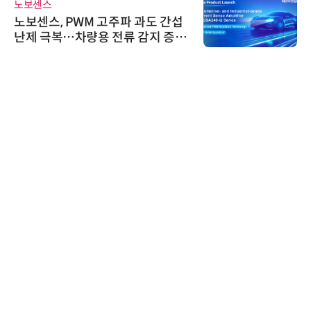
노보센스
노보센스, PWM 고주파 과도 간섭
난제 극복…차량용 전류 감지 증폭
기