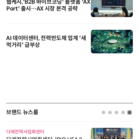
웹케시,'B2B 바이브코딩' 플랫폼 'AX
Port' 출시…AX 시장 본격 공략
AI 데이터센터, 전력반도체 업계 '새
먹거리' 급부상
브랜드 뉴스룸
다래전략사업화센터