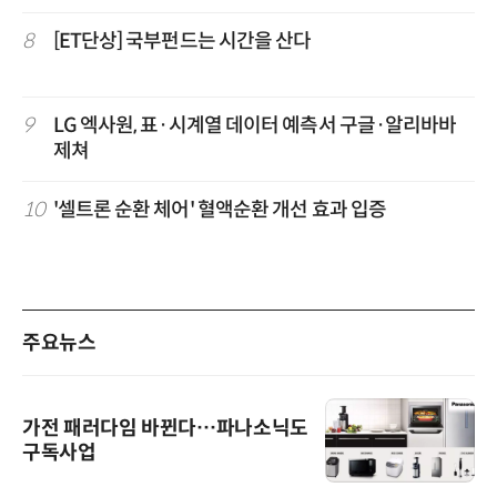
8
[ET단상] 국부펀드는 시간을 산다
9
LG 엑사원, 표·시계열 데이터 예측서 구글·알리바바
제쳐
10
'셀트론 순환 체어' 혈액순환 개선 효과 입증
주요뉴스
가전 패러다임 바뀐다…파나소닉도
구독사업