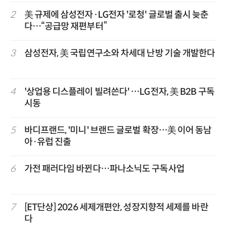
2
美 규제에 삼성전자·LG전자 '로청' 글로벌 출시 늦춘
다…“공급망 재편부터”
3
삼성전자, 美 국립연구소와 차세대 난방 기술 개발한다
4
'상업용 디스플레이 빌려쓴다' …LG전자, 美 B2B 구독
시동
5
바디프랜드, '미니' 브랜드 글로벌 확장…美 이어 동남
아·유럽 진출
6
가전 패러다임 바뀐다…파나소닉도 구독사업
7
[ET단상] 2026 세제개편안, 성장지향적 세제를 바란
다