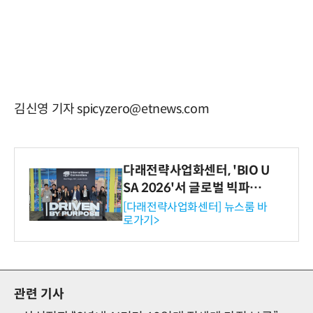
김신영 기자 spicyzero@etnews.com
다래전략사업화센터, 'BIO U
SA 2026'서 글로벌 빅파마
와의 비즈니스 미팅 지원…K
[다래전략사업화센터] 뉴스룸 바
로가기>
-바이오 해외 진출 교두보 확
보
관련 기사