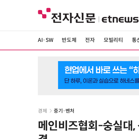
AI·SW
반도체
전자
모빌리티
통
경제
중기·벤처
메인비즈협회-숭실대, 산