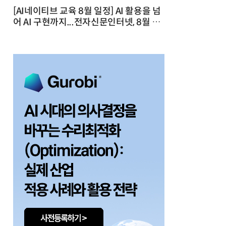
[AI네이티브 교육 8월 일정] AI 활용을 넘
어 AI 구현까지...전자신문인터넷, 8월 실
전 교육·워크숍 개최 발행일 : 2026-07-
23 10:46