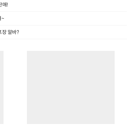
판매!
여~
프장 알바?