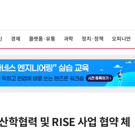
신
경제
플랫폼·유통
과학
정치·정책
오피니언
학협력 및 RISE 사업 협약 체
6
LG 엑사원, 中企 제조현장 '전파'…
대기업과 협력사 AI 상생 시동