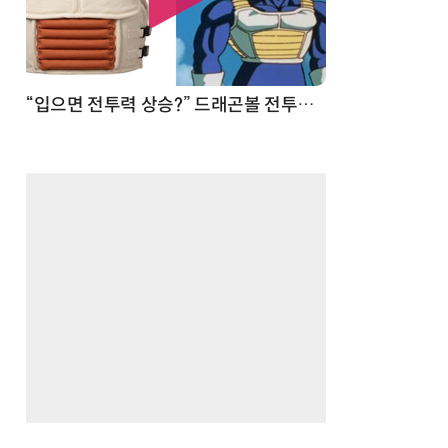
 순간
“입으면 전투력 상승?” 드래곤볼 전투복 닮은 중량조끼