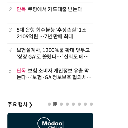
2
단독
쿠팡에서 카드대출 받는다
7
'상업용 
전자, 美 
럽
3
5대 은행 회수불능 '추정손실' 1조
8
'게이밍위
2109억원 …7년 만에 최대
서 TV·모
,
4
보험설계사, 1200%룰 확대 앞두고
9
“상장폐지
'상장 GA'로 쏠렸다…“신뢰도 메리
주가 부양
트”
5
단독
보험 소비자 개인정보 유출 막
10
코스피 급
는다…'보험·GA 정보보호 협의체'
구성
주요 행사
❯