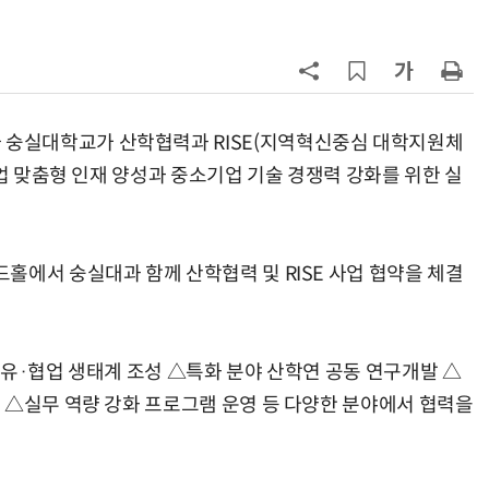
7
'상업용 디스플레이 빌려쓴다' …LG
전자, 美 B2B 구독 시동
8
'게이밍위크' 삼성전자-LG전자 유
서 TV·모니터 '大戰'
숭실대학교가 산학협력과 RISE(지역혁신중심 대학지원체
산업 맞춤형 인재 양성과 중소기업 기술 경쟁력 강화를 위한 실
9
“상장폐지 막아라”…중소 가전 기업
주가 부양 '총력전'
10
코스피 급등에 매수 사이드카 발동
홀에서 숭실대과 함께 산학협력 및 RISE 사업 협약을 체결
공유·협업 생태계 조성 △특화 분야 산학연 공동 연구개발 △
 △실무 역량 강화 프로그램 운영 등 다양한 분야에서 협력을