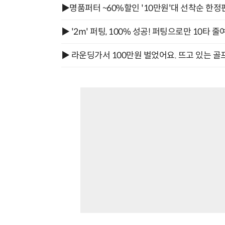
▶명품퍼터 ~60%할인 '10만원'대 선착순 한정
▶ '2m' 퍼팅, 100% 성공! 퍼팅으로만 10타 줄
▶ 라운딩가서 100만원 벌었어요. 뜨고 있는 골