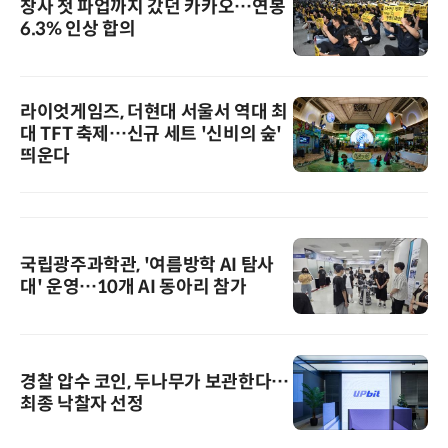
창사 첫 파업까지 갔던 카카오…연봉
6.3% 인상 합의
라이엇게임즈, 더현대 서울서 역대 최
대 TFT 축제…신규 세트 '신비의 숲'
띄운다
국립광주과학관, '여름방학 AI 탐사
대' 운영…10개 AI 동아리 참가
경찰 압수 코인, 두나무가 보관한다…
최종 낙찰자 선정