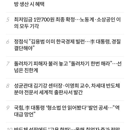
방 생산 시 혜택
5
최저임금 1만700원 최종 확정…노동계·소상공인 이
의 모두 기각
6
정점식 “김용범 이미 한국경제 빌런…李 대통령, 경질
결단해야”
7
돌려차기 피해자 불러 놓고 “돌려차기 한번 해라”…선
넘은 친한계
8
성균관대 김기강 센터장·이영희 교수, 차세대 반도체
분야 전문서 세계적 출판사서 발간
9
국힘, 李 대통령 '형소법 안 읽어봤다' 발언 공세…“역
대급 망언”
10
반도체 성장에도 '고용 한파'…올해 취업자 증가 전망