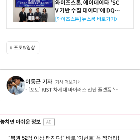
와이즈스톤, 에이데이타 'SC
V 기반 수집 데이터'에 DQ인
증 최고 등급 수여
[와이즈스톤] 뉴스룸 바로가기>
포토&영상
이동근 기자
기사 더보기
[포토] KIST 차세대 바이러스 진단 플랫폼 '퓨전 어세이' 개발
놓치면 아쉬운 정보
AD