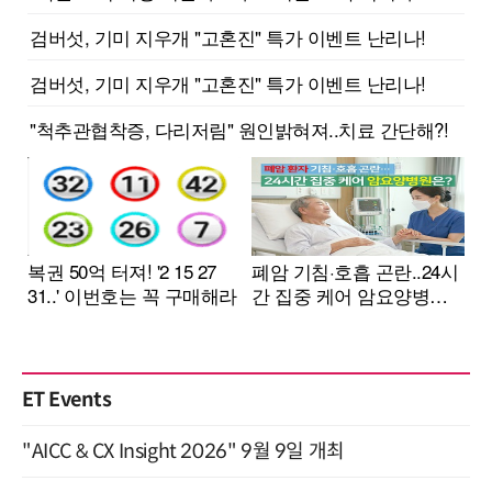
ET Events
"AICC & CX Insight 2026" 9월 9일 개최