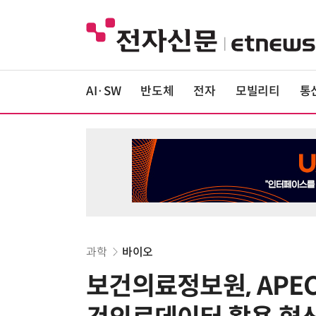
AI·SW
반도체
전자
모빌리티
통
과학
바이오
보건의료정보원, AP