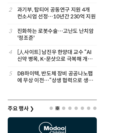
칩' 구현
2
과기부, 탑티어 공동연구 지원 4개
7
[K-과학
컨소시엄 선정…10년간 230억 지원
·바이오 
“내년 2
정
3
진화하는 로봇수술…고난도 난치암
8
“망막 찍
'정조준'
부, 첨단 
4
[人사이트] 남진우 한양대 교수 “AI
9
[르포]아
신약 병목, K-문샷으로 극복해 개발
경 다루며
속도 10배 향상”
제공 '주
5
DB하이텍, 반도체 장비 공공나노팹
10
다누리, 
에 무상 이전…“상생 협력으로 생태
후 포착
계 고도화”
주요 행사
❯