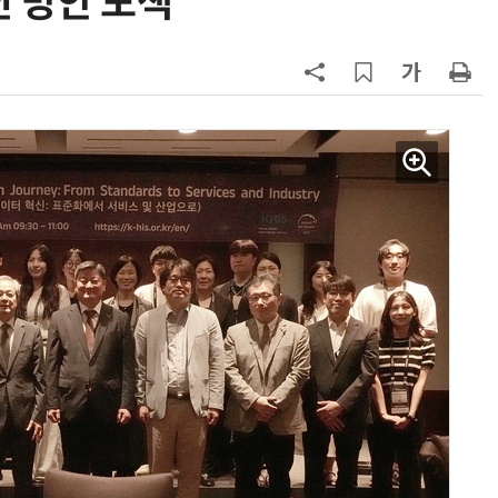
 방안 모색
칩' 구현
7
[K-과학인재 고등학생 캠프] 반도체
·바이오 실험에 더위도 잊었다…
“내년 2기로 이어집니다”
8
“망막 찍자 심혈관 고위험 판정”…
부, 첨단 의료 AI 임상 확산 지원
9
[르포]아이들이 직접 첨단 전자현미
경 다루며 과학원리 체득...과학체험
제공 '주니어닥터' 현장
10
다누리, 스페이스X 팰컨9 달 충돌 전
후 포착