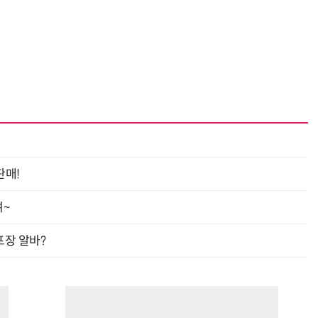
“계속 쫓아왔다”…도망치던 우크라 민간인 공격한 러 자폭 드론
진정한 우정?…친구 구하려다 둘 다 의자 틈에 목이 낀
판매!
여~
프장 알바?