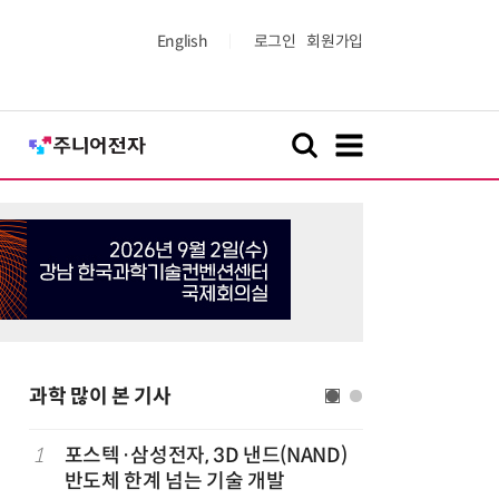
English
로그인
회원가입
과학 많이 본 기사
1
포스텍·삼성전자, 3D 낸드(NAND)
6
KIST,
반도체 한계 넘는 기술 개발
빛 신호 한