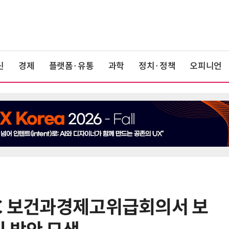
신
경제
플랫폼·유통
과학
정치·정책
오피니언
EC 보건과경제고위급회의서 보
6
KIST, 기존 반도체 공정으로 전기·
빛 신호 한 번에 읽는 '광반도체 BCI