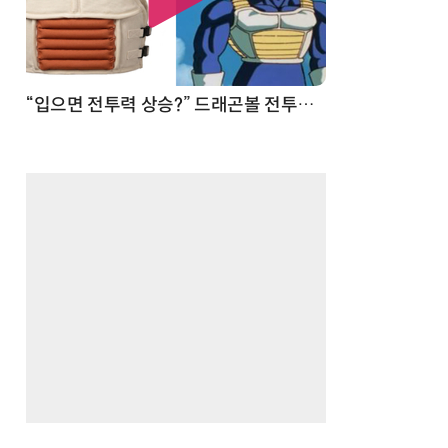
 순간
“입으면 전투력 상승?” 드래곤볼 전투복 닮은 중량조끼