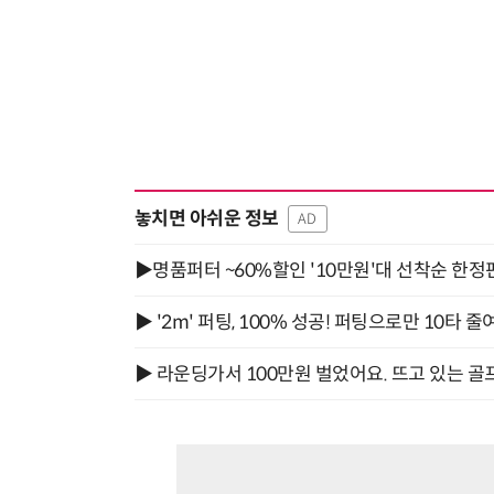
놓치면 아쉬운 정보
AD
▶명품퍼터 ~60%할인 '10만원'대 선착순 한정
▶ '2m' 퍼팅, 100% 성공! 퍼팅으로만 10타 줄
▶ 라운딩가서 100만원 벌었어요. 뜨고 있는 골