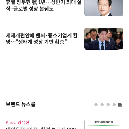
휴젤 장두현 號 1년…상반기 최대 실
적·글로벌 성장 본궤도
세제개편안에 벤처·중소기업계 환
영…“생태계 성장 기반 확충”
브랜드 뉴스룸
한국태양유전