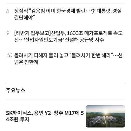
8
정점식 “김용범 이미 한국경제 빌런…李 대통령, 경질
결단해야”
9
[하반기 업무보고]산업부, 1600조 메가프로젝트 속도
전…'산업자원안보기금' 신설해 공급망 사수
10
돌려차기 피해자 불러 놓고 “돌려차기 한번 해라”…선
넘은 친한계
주요뉴스
SK하이닉스, 용인 Y2·청주 M17에 5
4조원 투자