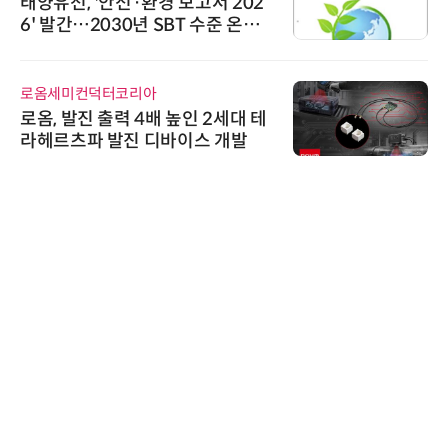
태양유전, '안전·환경 보고서 202
6' 발간…2030년 SBT 수준 온실
가스 감축 추진
로옴세미컨덕터코리아
로옴, 발진 출력 4배 높인 2세대 테
라헤르츠파 발진 디바이스 개발