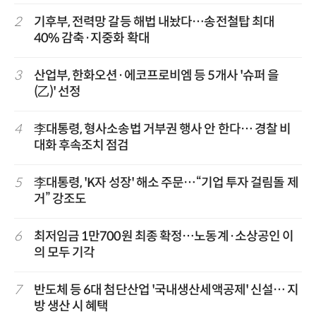
2
기후부, 전력망 갈등 해법 내놨다…송전철탑 최대
40% 감축·지중화 확대
3
산업부, 한화오션·에코프로비엠 등 5개사 '슈퍼 을
(乙)' 선정
4
李대통령, 형사소송법 거부권 행사 안 한다… 경찰 비
대화 후속조치 점검
5
李대통령, 'K자 성장' 해소 주문…“기업 투자 걸림돌 제
거” 강조도
6
최저임금 1만700원 최종 확정…노동계·소상공인 이
의 모두 기각
7
반도체 등 6대 첨단산업 '국내생산세액공제' 신설… 지
방 생산 시 혜택