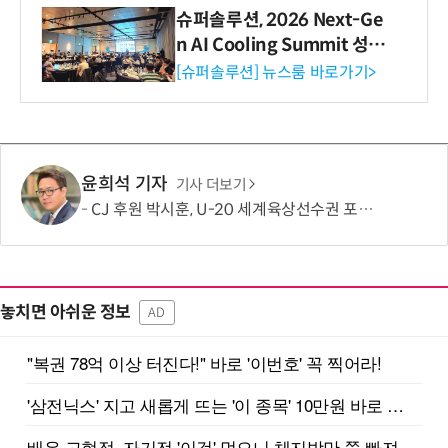
슈퍼솔루션, 2026 Next-Ge
n AI Cooling Summit 성황
리 성료
[슈퍼솔루션] 뉴스룸 바로가기>
윤희석 기자
기사 더보기
CJ 후원 박시훈, U-20 세계육상선수권 포환던지기 은메달
놓치면 아쉬운 정보
AD