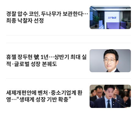
경찰 압수 코인, 두나무가 보관한다…
최종 낙찰자 선정
휴젤 장두현 號 1년…상반기 최대 실
적·글로벌 성장 본궤도
세제개편안에 벤처·중소기업계 환
영…“생태계 성장 기반 확충”