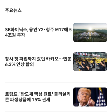
주요뉴스
SK하이닉스, 용인 Y2·청주 M17에 5
4조원 투자
창사 첫 파업까지 갔던 카카오…연봉
6.3% 인상 합의
트럼프, '반도체 핵심 원료' 폴리실리
콘 파생상품에 15% 관세