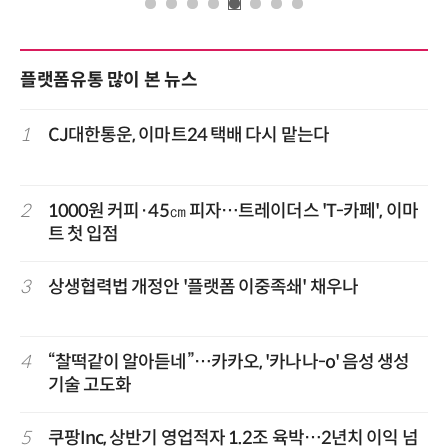
플랫폼유통 많이 본 뉴스
1
CJ대한통운, 이마트24 택배 다시 맡는다
2
1000원 커피·45㎝ 피자…트레이더스 'T-카페', 이마
트 첫 입점
3
상생협력법 개정안 '플랫폼 이중족쇄' 채우나
4
“찰떡같이 알아듣네”…카카오, '카나나-o' 음성 생성
기술 고도화
5
쿠팡Inc, 상반기 영업적자 1.2조 육박…2년치 이익 넘