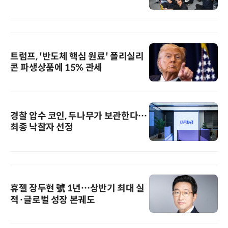
트럼프, '반도체 핵심 원료' 폴리실리
콘 파생상품에 15% 관세
경찰 압수 코인, 두나무가 보관한다…
최종 낙찰자 선정
휴젤 장두현 號 1년…상반기 최대 실
적·글로벌 성장 본궤도