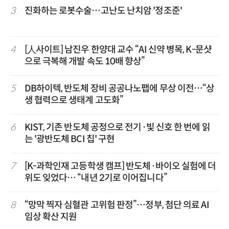
3
진화하는 로봇수술…고난도 난치암 '정조준'
4
[人사이트] 남진우 한양대 교수 “AI 신약 병목, K-문샷
으로 극복해 개발 속도 10배 향상”
5
DB하이텍, 반도체 장비 공공나노팹에 무상 이전…“상
생 협력으로 생태계 고도화”
6
KIST, 기존 반도체 공정으로 전기·빛 신호 한 번에 읽
는 '광반도체 BCI 칩' 구현
7
[K-과학인재 고등학생 캠프] 반도체·바이오 실험에 더
위도 잊었다… “내년 2기로 이어집니다”
8
“망막 찍자 심혈관 고위험 판정”…정부, 첨단 의료 AI
임상 확산 지원