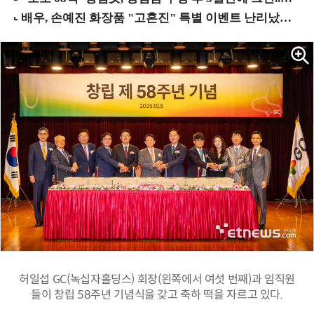
허일섭 GC(녹십자홀딩스) 회장(왼쪽에서 여섯 번째)과 임직원
들이 창립 58주년 기념식을 갖고 축하 떡을 자르고 있다.