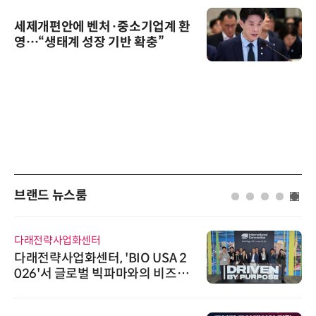
세제개편안에 벤처·중소기업계 환
영…“생태계 성장 기반 확충”
브랜드 뉴스룸
다래전략사업화센터
다래전략사업화센터, 'BIO USA 2
026'서 글로벌 빅파마와의 비즈니
스 미팅 지원…K-바이오 해외 진출
교두보 확보