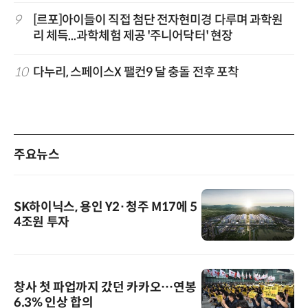
9
[르포]아이들이 직접 첨단 전자현미경 다루며 과학원
리 체득...과학체험 제공 '주니어닥터' 현장
10
다누리, 스페이스X 팰컨9 달 충돌 전후 포착
주요뉴스
SK하이닉스, 용인 Y2·청주 M17에 5
4조원 투자
창사 첫 파업까지 갔던 카카오…연봉
6.3% 인상 합의