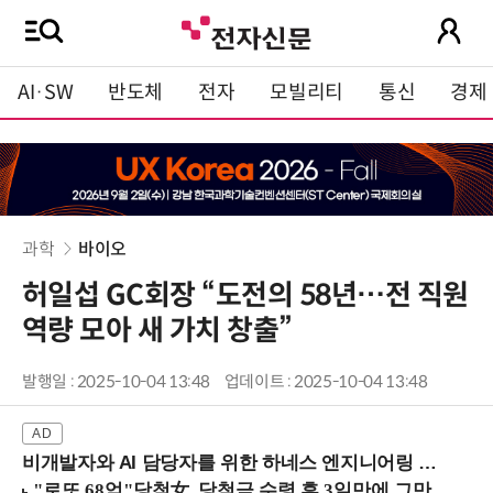
AI·SW
반도체
전자
모빌리티
통신
경제
과학
바이오
허일섭 GC회장 “도전의 58년…전 직원
역량 모아 새 가치 창출”
발행일 : 2025-10-04 13:48
업데이트 : 2025-10-04 13:48
비개발자와 AI 담당자를 위한 하네스 엔지니어링 입문과정 (8/20 신논현역)