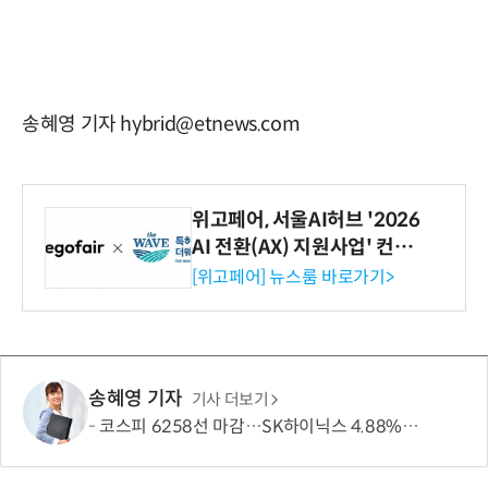
송혜영 기자 hybrid@etnews.com
위고페어, 서울AI허브 '2026
AI 전환(AX) 지원사업' 컨소
시엄 선정
[위고페어] 뉴스룸 바로가기>
송혜영 기자
기사 더보기
코스피 6258선 마감…SK하이닉스 4.88% 내려