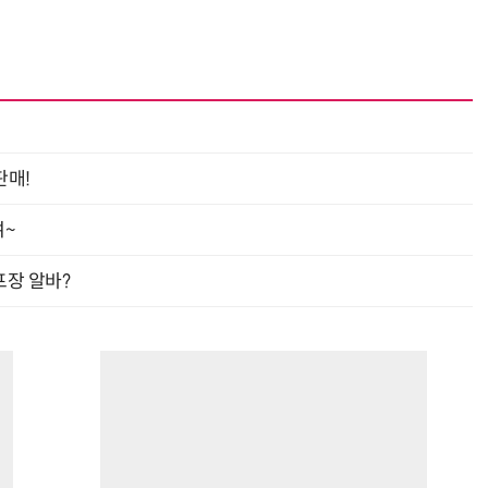
판매!
여~
프장 알바?