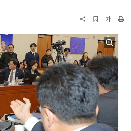
7
韓 앱스토어 시장 5년 만에 38조
원…개발자 90%에 無수수료
8
LGU+, AIDC에 2조 투자…“외부 조
달 없이 단계적 확장”
9
국산 AI 반도체로 피지컬 AI 실증…
올해 600억 투입
10
네이블, LG유플러스와 5G 특화망 
도화 사업 계약