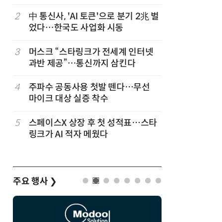
2
中 통신사, 'AI 토큰'으로 분기 2兆 벌
7
韓 앱스토
었다…한국도 사업화 시동
원…개발
3
머스크 “스타링크가 전세계 인터넷
8
LGU+, 
과반 제공”…통신까지 삼킨다
달 없이 
4
주파수 공동사용 첫발 뗀다…무선
9
국산 AI
마이크 대상 실증 착수
올해 60
고
5
스페이스X 상장 후 첫 성적표…스타
10
네이블, 
링크가 AI 적자 메웠다
도화 사업
주요 행사
❯