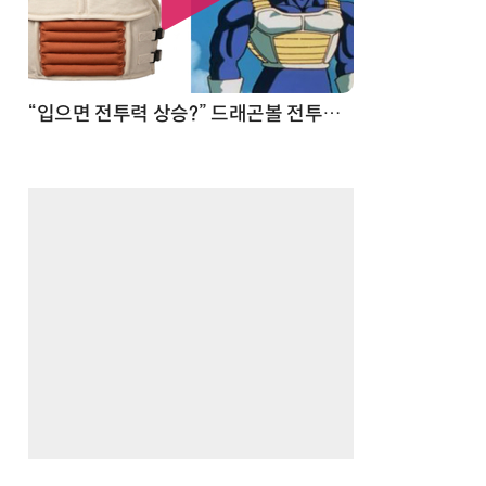
 순간
“입으면 전투력 상승?” 드래곤볼 전투복 닮은 중량조끼